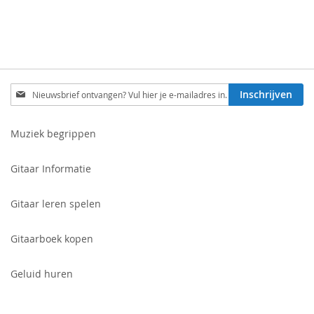
Schrijf
Inschrijven
je
in
voor
Muziek begrippen
onze
nieuwsbrief:
Gitaar Informatie
Gitaar leren spelen
Gitaarboek kopen
Geluid huren