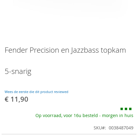
Skip
Fender Precision en Jazzbass topkam
to
the
beginning
of
5-snarig
the
images
gallery
Wees de eerste die dit product reviewed
€ 11,90
Op voorraad, voor 16u besteld - morgen in huis
SKU
0038487049