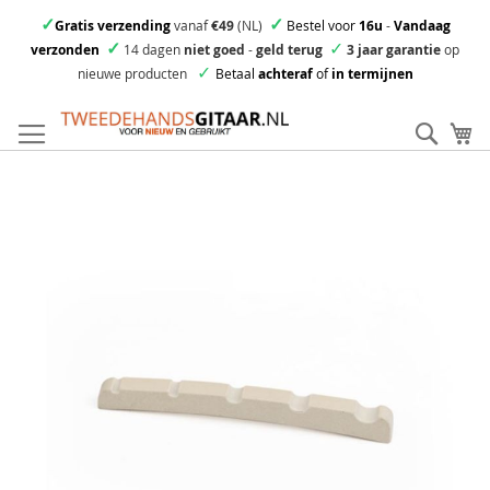
✓
✓
Gratis verzending
vanaf
€49
(NL)
Bestel voor
16u
-
Vandaag
✓
✓
verzonden
14 dagen
niet goed
-
geld terug
3 jaar garantie
op
✓
nieuwe producten
Betaal
achteraf
of
in termijnen
Ga
direct
Zoek
Mi
door
naar
Skip
de
to
inhoud
the
end
of
the
images
gallery