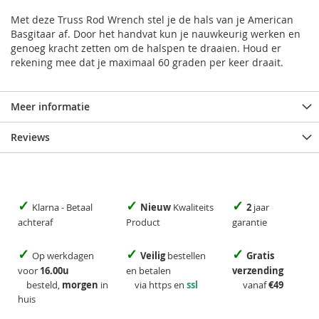
Met deze Truss Rod Wrench stel je de hals van je American
Basgitaar af. Door het handvat kun je nauwkeurig werken en
genoeg kracht zetten om de halspen te draaien. Houd er
rekening mee dat je maximaal 60 graden per keer draait.
Meer informatie
Reviews
✓
✓
✓
Klarna - Betaal
Nieuw
Kwaliteits
2
jaar
achteraf
Product
garantie
✓
✓
✓
Op werkdagen
Veilig
bestellen
Gratis
voor
16.00u
en betalen
verzending
besteld,
morgen
in
via https en
ssl
vanaf
€49
huis