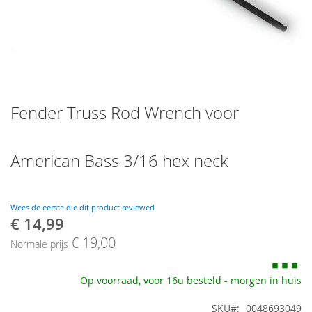
Skip
Fender Truss Rod Wrench voor
to
the
beginning
of
American Bass 3/16 hex neck
the
images
gallery
Wees de eerste die dit product reviewed
€ 14,99
Speciale
prijs
€ 19,00
Normale prijs
Op voorraad, voor 16u besteld - morgen in huis
SKU
0048693049