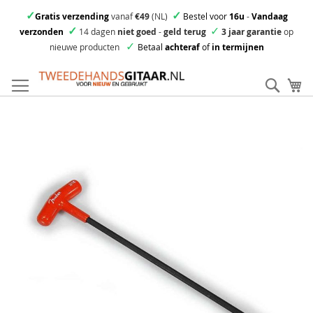
✓
✓
Gratis verzending
vanaf
€49
(NL)
Bestel voor
16u
-
Vandaag
✓
✓
verzonden
14 dagen
niet goed
-
geld terug
3 jaar garantie
op
✓
nieuwe producten
Betaal
achteraf
of
in termijnen
Ga
direct
Zoek
Mi
door
naar
Skip
de
to
inhoud
the
end
of
the
images
gallery