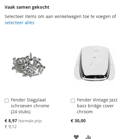
Vaak samen gekocht
Selecteer items om aan winkelwagen toe te voegen of
selecteer alles
Fender Slagplaat
Fender Vintage Jazz
Aan
Aan
schroeven chrome
bass bridge cover
winkelwagen
winkelwagen
(24 stuks)
chroom
toevoegen
toevoegen
Speciale
€ 8,97
€ 30,00
Normale prijs
prijs
€ 9,12
AAN
VOEG