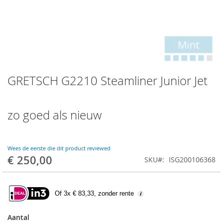
Skip
GRETSCH G2210 Steamliner Junior Jet
to
the
beginning
of
zo goed als nieuw
the
images
gallery
Wees de eerste die dit product reviewed
€ 250,00
SKU
ISG200106368
Of 3x € 83,33, zonder rente
Aantal