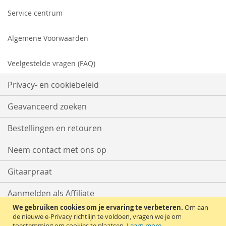
Service centrum
Algemene Voorwaarden
Veelgestelde vragen (FAQ)
Privacy- en cookiebeleid
Geavanceerd zoeken
Bestellingen en retouren
Neem contact met ons op
Gitaarpraat
Aanmelden als Affiliate
We gebruiken cookies om je ervaring te verbeteren.
Om aan
Start met Verkopen
de nieuwe e-Privacy richtlijn te voldoen, vragen we je om
toestemming om cookies te plaatsen.
Learn more
.