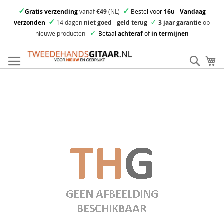
✓
✓
Gratis verzending
vanaf
€49
(NL)
Bestel voor
16u
-
Vandaag
✓
✓
verzonden
14 dagen
niet goed
-
geld terug
3 jaar garantie
op
✓
nieuwe producten
Betaal
achteraf
of
in termijnen
Ga
direct
Zoek
Mi
door
naar
Skip
de
to
inhoud
the
end
of
the
images
gallery