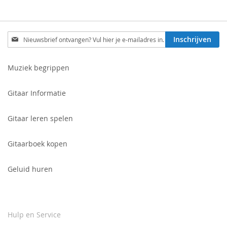
Schrijf
Inschrijven
je
in
voor
Muziek begrippen
onze
nieuwsbrief:
Gitaar Informatie
Gitaar leren spelen
Gitaarboek kopen
Geluid huren
Hulp en Service