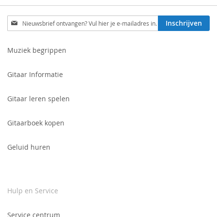
Schrijf
Inschrijven
je
in
voor
Muziek begrippen
onze
nieuwsbrief:
Gitaar Informatie
Gitaar leren spelen
Gitaarboek kopen
Geluid huren
Hulp en Service
Service centrum