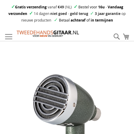
✓
✓
Gratis verzending
vanaf
€49
(NL)
Bestel voor
16u
-
Vandaag
✓
✓
verzonden
14 dagen
niet goed
-
geld terug
3 jaar garantie
op
✓
nieuwe producten
Betaal
achteraf
of
in termijnen
Ga
direct
Zoek
Mi
door
naar
Skip
de
to
inhoud
the
end
of
the
images
gallery