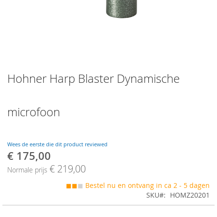
Skip
Hohner Harp Blaster Dynamische
to
the
beginning
of
microfoon
the
images
gallery
Wees de eerste die dit product reviewed
€ 175,00
Speciale
prijs
€ 219,00
Normale prijs
◼◼
◼
Bestel nu en ontvang in ca 2 - 5 dagen
SKU
HOMZ20201