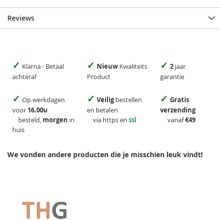
Reviews
✓
✓
✓
Klarna - Betaal
Nieuw
Kwaliteits
2
jaar
achteraf
Product
garantie
✓
✓
✓
Op werkdagen
Veilig
bestellen
Gratis
voor
16.00u
en betalen
verzending
besteld,
morgen
in
via https en
ssl
vanaf
€49
huis
We vonden andere producten die je misschien leuk vindt!