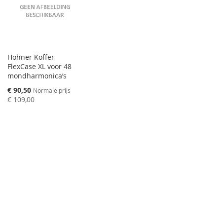
Hohner Koffer
FlexCase XL voor 48
mondharmonica’s
Speciale
€ 90,50
Normale prijs
prijs
€ 109,00