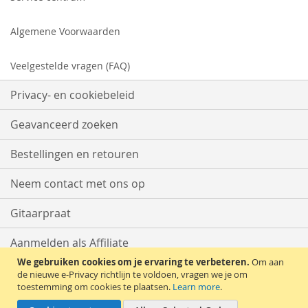
Algemene Voorwaarden
Veelgestelde vragen (FAQ)
Privacy- en cookiebeleid
Geavanceerd zoeken
Bestellingen en retouren
Neem contact met ons op
Gitaarpraat
Aanmelden als Affiliate
We gebruiken cookies om je ervaring te verbeteren.
Om aan
Start met Verkopen
de nieuwe e-Privacy richtlijn te voldoen, vragen we je om
toestemming om cookies te plaatsen.
Learn more
.