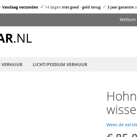
✓
✓
-
Vandaag verzonden
14 dagen
niet goed
-
geld terug
3 jaar garantie
o
Welkom
D VERHUUR
LICHT/PODIUM VERHUUR
Hohn
wisse
Wees de eerste
Speciale