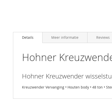
Skip
to
Details
Meer informatie
Reviews
the
beginning
of
the
Hohner Kreuzwender
images
gallery
Hohner Kreuzwender wisselstu
Kreuzwender Vervanging • Houten body • 48 ton • St