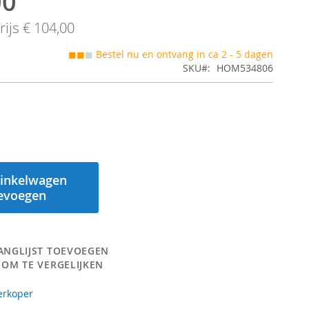
00
ijs
€ 104,00
◼◼
◼
Bestel nu en ontvang in ca 2 - 5 dagen
SKU
HOM534806
inkelwagen
evoegen
ANGLIJST TOEVOEGEN
 OM TE VERGELIJKEN
erkoper