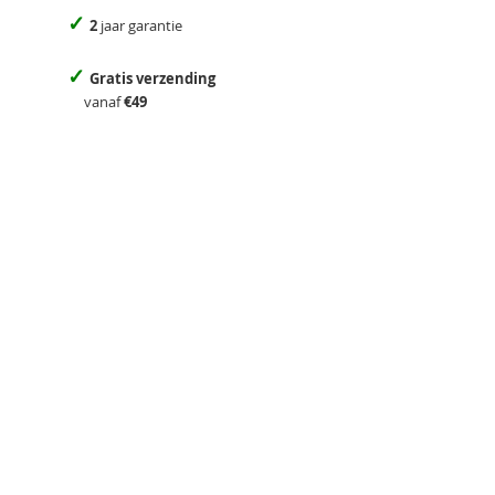
✓
2
jaar garantie
✓
Gratis verzending
vanaf
€49