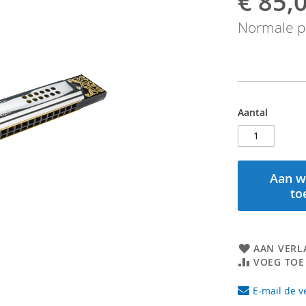
€ 85,
prijs
Normale pr
Aantal
Aan w
to
AAN VERL
VOEG TOE
E-mail de v