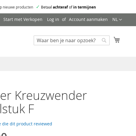
✓
p nieuwe producten
Betaal
achteraf
of
in termijnen
Taal
Start met Verkopen
Log in
Account aanmaken
NL
Mijn wi
Zoeken
Zoeken
er Kreuzwender
lstuk F
 die dit product reviewed