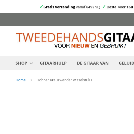
✓
✓
Gratis verzending
vanaf
€49
(NL)
Bestel voor
16u
Ga
direct
door
naar
de
inhoud
SHOP
GITAARHULP
DE GITAAR VAN
GELUI
Home
Hohner Kreuzwender wisselstuk F
Skip
to
the
end
of
the
images
gallery