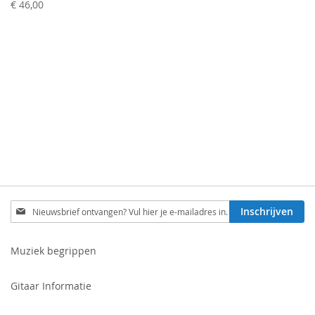
prijs
€ 46,00
Schrijf
Inschrijven
je
in
voor
Muziek begrippen
onze
nieuwsbrief:
Gitaar Informatie