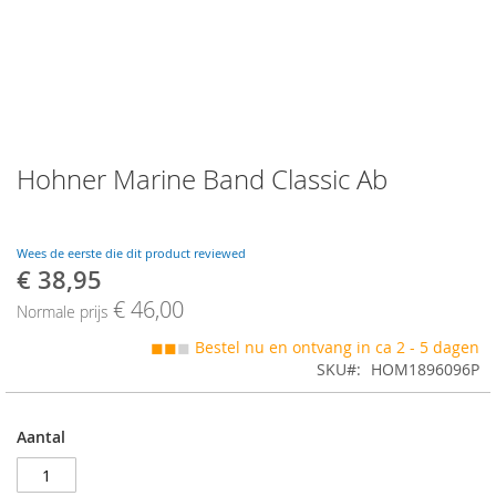
Skip
Hohner Marine Band Classic Ab
to
the
beginning
of
Wees de eerste die dit product reviewed
the
€ 38,95
Speciale
images
prijs
€ 46,00
gallery
Normale prijs
◼◼
◼
Bestel nu en ontvang in ca 2 - 5 dagen
SKU
HOM1896096P
Aantal