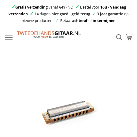
✓
✓
Gratis verzending
vanaf
€49
(NL)
Bestel voor
16u
-
Vandaag
✓
✓
verzonden
14 dagen
niet goed
-
geld terug
3 jaar garantie
op
✓
nieuwe producten
Betaal
achteraf
of
in termijnen
Ga
direct
Zoek
Mi
door
naar
Skip
de
to
inhoud
the
end
of
the
images
gallery