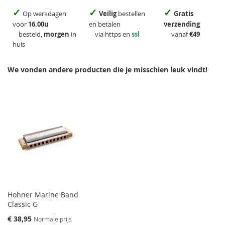
✓
✓
✓
Op werkdagen
Veilig
bestellen
Gratis
voor
16.00u
en betalen
verzending
besteld,
morgen
in
via https en
ssl
vanaf
€49
huis
We vonden andere producten die je misschien leuk vindt!
Hohner Marine Band
Classic G
Speciale
€ 38,95
Normale prijs