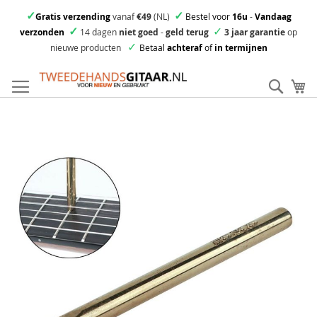
✓
✓
Gratis verzending
vanaf
€49
(NL)
Bestel voor
16u
-
Vandaag
✓
✓
verzonden
14 dagen
niet goed
-
geld terug
3 jaar garantie
op
✓
nieuwe producten
Betaal
achteraf
of
in termijnen
Ga
direct
Zoek
Mi
door
naar
Skip
de
to
inhoud
the
end
of
the
images
gallery