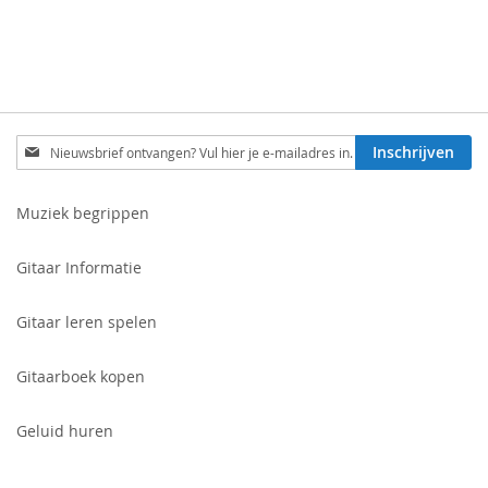
Schrijf
Inschrijven
je
in
voor
Muziek begrippen
onze
nieuwsbrief:
Gitaar Informatie
Gitaar leren spelen
Gitaarboek kopen
Geluid huren