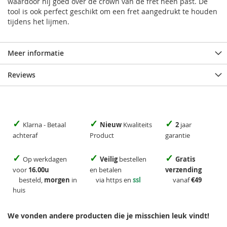
waardoor hij goed over de crown van de fret heen past. De
tool is ook perfect geschikt om een fret aangedrukt te houden
tijdens het lijmen.
Meer informatie
Reviews
✓
✓
✓
Klarna - Betaal
Nieuw
Kwaliteits
2
jaar
achteraf
Product
garantie
✓
✓
✓
Op werkdagen
Veilig
bestellen
Gratis
voor
16.00u
en betalen
verzending
besteld,
morgen
in
via https en
ssl
vanaf
€49
huis
We vonden andere producten die je misschien leuk vindt!