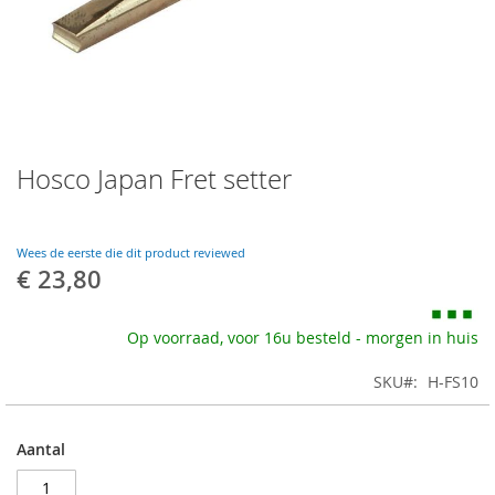
Skip
Hosco Japan Fret setter
to
the
beginning
of
Wees de eerste die dit product reviewed
the
€ 23,80
images
gallery
Op voorraad, voor 16u besteld - morgen in huis
SKU
H-FS10
Aantal