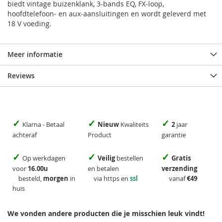
biedt vintage buizenklank, 3‑bands EQ, FX‑loop,
hoofdtelefoon‑ en aux‑aansluitingen en wordt geleverd met
18 V voeding.
Meer informatie
Reviews
✓
✓
✓
Klarna - Betaal
Nieuw
Kwaliteits
2
jaar
achteraf
Product
garantie
✓
✓
✓
Op werkdagen
Veilig
bestellen
Gratis
voor
16.00u
en betalen
verzending
besteld,
morgen
in
via https en
ssl
vanaf
€49
huis
We vonden andere producten die je misschien leuk vindt!