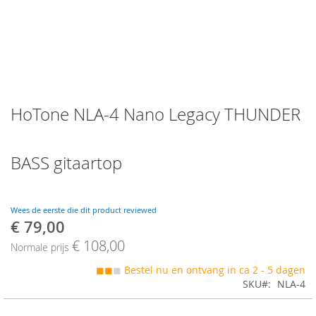
Skip
HoTone NLA-4 Nano Legacy THUNDER
to
the
beginning
of
BASS gitaartop
the
images
gallery
Wees de eerste die dit product reviewed
€ 79,00
Speciale
prijs
€ 108,00
Normale prijs
◼◼
◼
Bestel nu en ontvang in ca 2 - 5 dagen
SKU
NLA-4