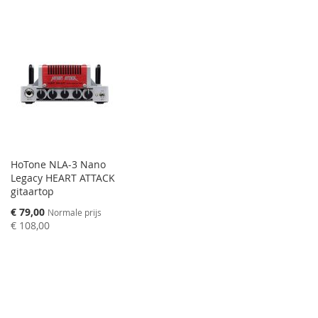
HoTone NLA-3 Nano
Legacy HEART ATTACK
gitaartop
Speciale
€ 79,00
Normale prijs
prijs
€ 108,00