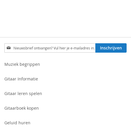
Schrijf
Inschrijven
je
in
voor
Muziek begrippen
onze
nieuwsbrief:
Gitaar Informatie
Gitaar leren spelen
Gitaarboek kopen
Geluid huren