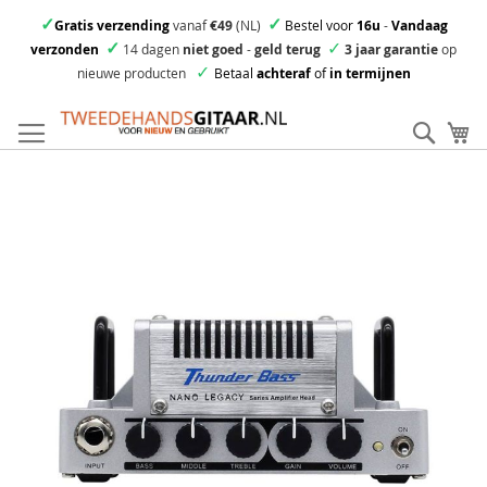
✓
✓
Gratis verzending
vanaf
€49
(NL)
Bestel voor
16u
-
Vandaag
✓
✓
verzonden
14 dagen
niet goed
-
geld terug
3 jaar garantie
op
✓
nieuwe producten
Betaal
achteraf
of
in termijnen
Ga
direct
Zoek
Mi
door
naar
Skip
de
to
inhoud
the
end
of
the
images
gallery