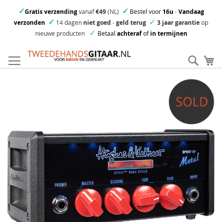
✓
✓
Gratis verzending
vanaf
€49
(NL)
Bestel voor
16u
-
Vandaag
✓
✓
verzonden
14 dagen
niet goed
-
geld terug
3 jaar garantie
op
✓
nieuwe producten
Betaal
achteraf
of
in termijnen
Ga
direct
Zoek
Mi
door
naar
Skip
de
to
inhoud
the
end
of
the
images
gallery