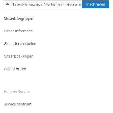
Schrijf
Inschrijven
je
in
voor
Muziek begrippen
onze
nieuwsbrief:
Gitaar Informatie
Gitaar leren spelen
Gitaarboek kopen
Geluid huren
Hulp en Service
Service centrum