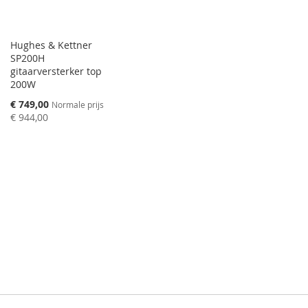
Hughes & Kettner
SP200H
gitaarversterker top
200W
Speciale
€ 749,00
Normale prijs
prijs
€ 944,00