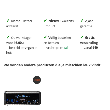
✓
✓
✓
Klarna - Betaal
Nieuw
Kwaliteits
2
jaar
achteraf
Product
garantie
✓
✓
✓
Op werkdagen
Veilig
bestellen
Gratis
voor
16.00u
en betalen
verzending
besteld,
morgen
in
via https en
ssl
vanaf
€49
huis
We vonden andere producten die je misschien leuk vindt!