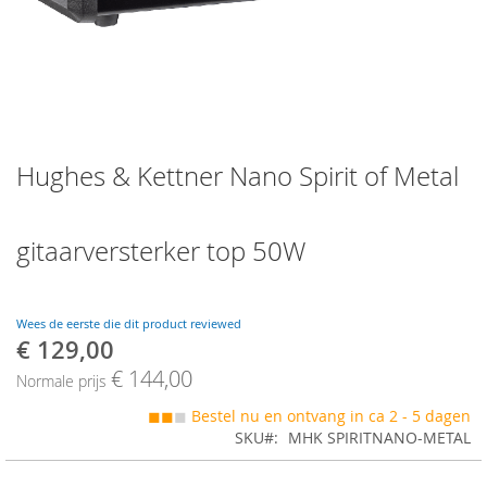
Skip
Hughes & Kettner Nano Spirit of Metal
to
the
beginning
of
gitaarversterker top 50W
the
images
gallery
Wees de eerste die dit product reviewed
€ 129,00
Speciale
prijs
€ 144,00
Normale prijs
◼◼
◼
Bestel nu en ontvang in ca 2 - 5 dagen
SKU
MHK SPIRITNANO-METAL