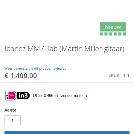
Skip
Ibanez MM7-Tab (Martin Miller-gitaar)
to
the
beginning
of
Wees de eerste die dit product reviewed
the
€ 1.400,00
SKU
1-1
images
gallery
Of 3x € 466,67, zonder rente
Aantal