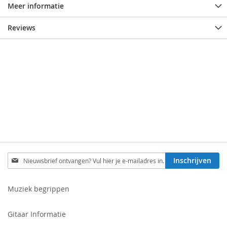
Meer informatie
Reviews
Schrijf
Inschrijven
je
in
voor
Muziek begrippen
onze
nieuwsbrief:
Gitaar Informatie