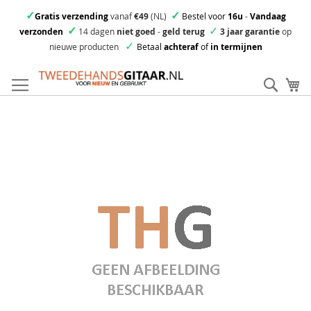
✓
✓
Gratis verzending
vanaf
€49
(NL)
Bestel voor
16u
-
Vandaag
✓
✓
verzonden
14 dagen
niet goed
-
geld terug
3 jaar garantie
op
✓
nieuwe producten
Betaal
achteraf
of
in termijnen
Ga
direct
Zoek
Mi
door
naar
Skip
de
to
inhoud
the
end
of
the
images
gallery