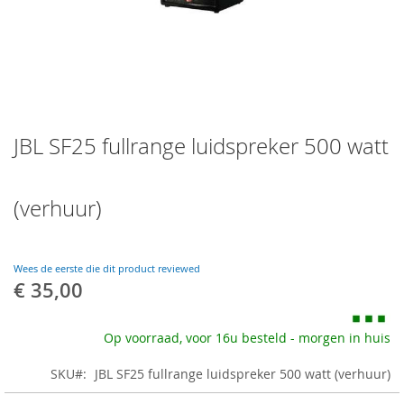
Skip
JBL SF25 fullrange luidspreker 500 watt
to
the
beginning
of
(verhuur)
the
images
gallery
Wees de eerste die dit product reviewed
€ 35,00
Op voorraad, voor 16u besteld - morgen in huis
SKU
JBL SF25 fullrange luidspreker 500 watt (verhuur)