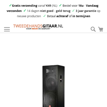
✓
✓
Gratis verzending
vanaf
€49
(NL)
Bestel voor
16u
-
Vandaag
✓
✓
verzonden
14 dagen
niet goed
-
geld terug
3 jaar garantie
op
✓
nieuwe producten
Betaal
achteraf
of
in termijnen
Ga
direct
Zoek
Mi
door
naar
Skip
de
to
inhoud
the
end
of
the
images
gallery