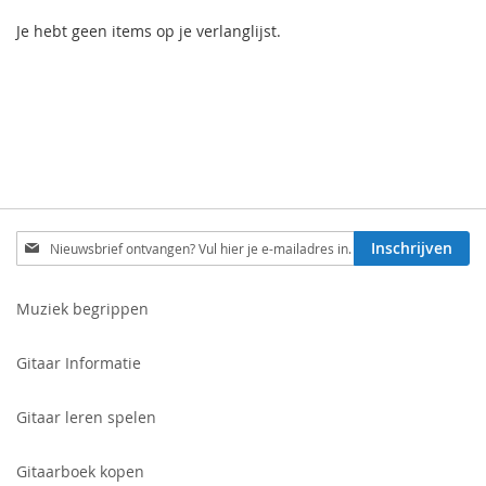
Je hebt geen items op je verlanglijst.
Schrijf
Inschrijven
je
in
voor
Muziek begrippen
onze
nieuwsbrief:
Gitaar Informatie
Gitaar leren spelen
Gitaarboek kopen