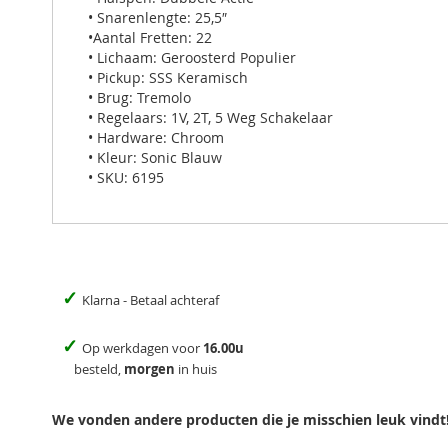
• Snarenlengte: 25,5″
•Aantal Fretten: 22
• Lichaam: Geroosterd Populier
• Pickup: SSS Keramisch
• Brug: Tremolo
• Regelaars: 1V, 2T, 5 Weg Schakelaar
• Hardware: Chroom
• Kleur: Sonic Blauw
• SKU: 6195
✓
Klarna - Betaal achteraf
✓
Op werkdagen voor
16.00u
besteld,
morgen
in huis
We vonden andere producten die je misschien leuk vindt