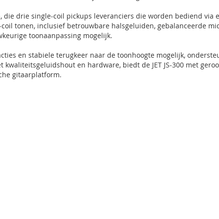
, die drie single-coil pickups leveranciers die worden bediend via
le-coil tonen, inclusief betrouwbare halsgeluiden, gebalanceerde m
keurige toonaanpassing mogelijk.
acties en stabiele terugkeer naar de toonhoogte mogelijk, onders
waliteitsgeluidshout en hardware, biedt de JET JS-300 met geroost
che gitaarplatform.