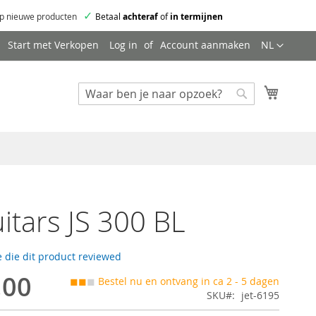
✓
p nieuwe producten
Betaal
achteraf
of
in termijnen
Taal
Start met Verkopen
Log in
Account aanmaken
NL
Mijn wi
Zoeken
Zoeken
uitars JS 300 BL
 die dit product reviewed
,00
◼◼
◼
Bestel nu en ontvang in ca 2 - 5 dagen
SKU
jet-6195