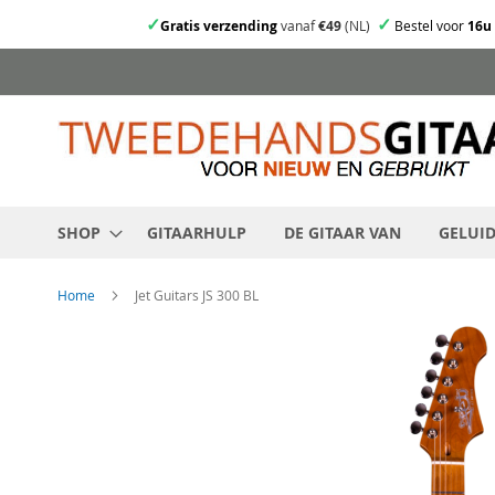
✓
✓
Gratis verzending
vanaf
€49
(NL)
Bestel voor
16u
Ga
direct
door
naar
de
inhoud
SHOP
GITAARHULP
DE GITAAR VAN
GELUI
Home
Jet Guitars JS 300 BL
Skip
to
the
end
of
the
images
gallery