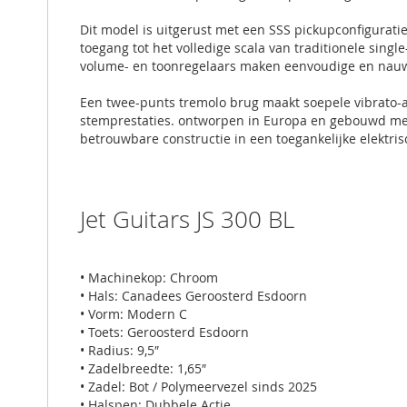
Dit model is uitgerust met een SSS pickupconfiguratie
toegang tot het volledige scala van traditionele sing
volume- en toonregelaars maken eenvoudige en nauw
Een twee-punts tremolo brug maakt soepele vibrato-
stemprestaties. ontworpen in Europa en gebouwd met k
betrouwbare constructie in een toegankelijke elektris
Jet Guitars JS 300 BL
• Machinekop: Chroom
• Hals: Canadees Geroosterd Esdoorn
• Vorm: Modern C
• Toets: Geroosterd Esdoorn
• Radius: 9,5″
• Zadelbreedte: 1,65″
• Zadel: Bot / Polymeervezel sinds 2025
• Halspen: Dubbele Actie