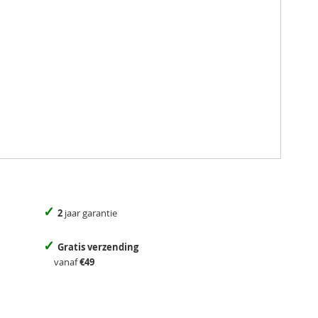
✓
2
jaar garantie
✓
Gratis verzending
vanaf
€49