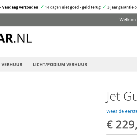
✓
✓
-
Vandaag verzonden
14 dagen
niet goed
-
geld terug
3 jaar garantie
o
Welkom
D VERHUUR
LICHT/PODIUM VERHUUR
Jet G
Wees de eerste
€ 229