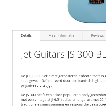
Skip
to
Details
Meer informatie
Reviews
the
beginning
of
the
Jet Guitars JS 300 B
images
gallery
De JET JS-300 Serie met geroosterde esdoorn toets is
speelgevoel. Geïnspireerd door een iconisch high-end 
prijsniveau uitstijgt.
De JS-300 heeft een solide populieren body gecombine
met een vintage-stijl 9.5" radius en uitgerust met 22
traditionele snaarspanning en respons die geassocieer