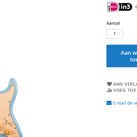
Aantal
Aan w
to
AAN VERL
VOEG TOE
E-mail de v