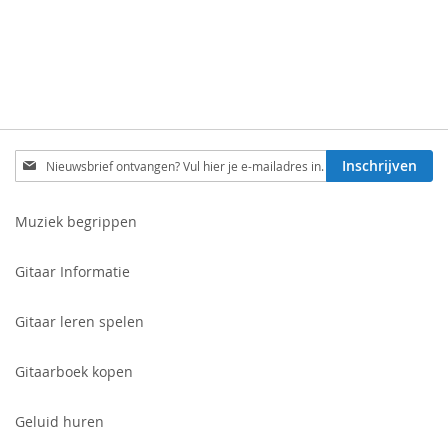
Schrijf
Inschrijven
je
in
voor
Muziek begrippen
onze
nieuwsbrief:
Gitaar Informatie
Gitaar leren spelen
Gitaarboek kopen
Geluid huren