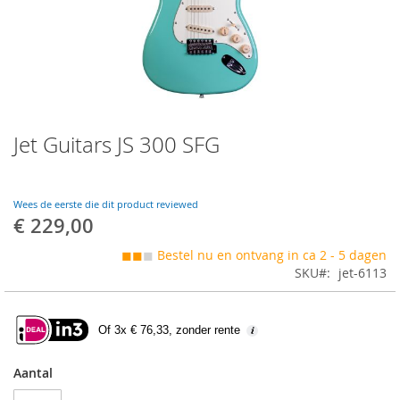
Skip
Jet Guitars JS 300 SFG
to
the
beginning
of
Wees de eerste die dit product reviewed
the
€ 229,00
images
gallery
◼◼
◼
Bestel nu en ontvang in ca 2 - 5 dagen
SKU
jet-6113
Of 3x € 76,33, zonder rente
Aantal