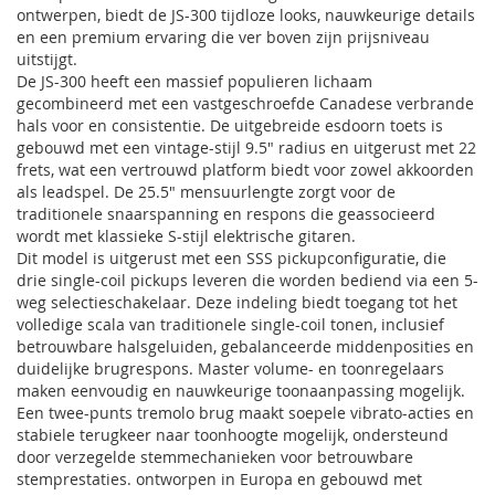
ontwerpen, biedt de JS-300 tijdloze looks, nauwkeurige details
en een premium ervaring die ver boven zijn prijsniveau
uitstijgt.
De JS-300 heeft een massief populieren lichaam
gecombineerd met een vastgeschroefde Canadese verbrande
hals voor en consistentie. De uitgebreide esdoorn toets is
gebouwd met een vintage-stijl 9.5" radius en uitgerust met 22
frets, wat een vertrouwd platform biedt voor zowel akkoorden
als leadspel. De 25.5" mensuurlengte zorgt voor de
traditionele snaarspanning en respons die geassocieerd
wordt met klassieke S-stijl elektrische gitaren.
Dit model is uitgerust met een SSS pickupconfiguratie, die
drie single-coil pickups leveren die worden bediend via een 5-
weg selectieschakelaar. Deze indeling biedt toegang tot het
volledige scala van traditionele single-coil tonen, inclusief
betrouwbare halsgeluiden, gebalanceerde middenposities en
duidelijke brugrespons. Master volume- en toonregelaars
maken eenvoudig en nauwkeurige toonaanpassing mogelijk.
Een twee-punts tremolo brug maakt soepele vibrato-acties en
stabiele terugkeer naar toonhoogte mogelijk, ondersteund
door verzegelde stemmechanieken voor betrouwbare
stemprestaties. ontworpen in Europa en gebouwd met