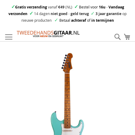
✓
✓
Gratis verzending
vanaf
€49
(NL)
Bestel voor
16u
-
Vandaag
✓
✓
verzonden
14 dagen
niet goed
-
geld terug
3 jaar garantie
op
✓
nieuwe producten
Betaal
achteraf
of
in termijnen
Ga
direct
Zoek
Mi
door
naar
Skip
de
to
inhoud
the
end
of
the
images
gallery