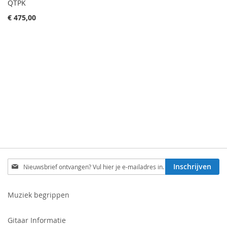
QTPK
€ 475,00
Schrijf
Inschrijven
je
in
voor
Muziek begrippen
onze
nieuwsbrief:
Gitaar Informatie