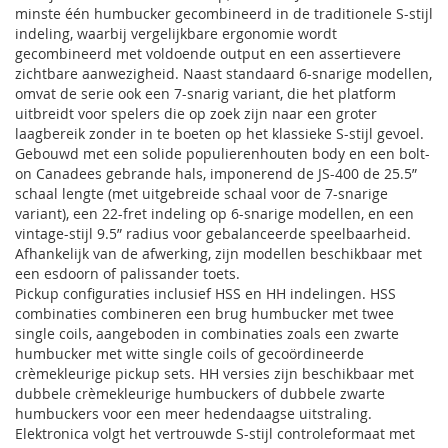
minste één humbucker gecombineerd in de traditionele S-stijl
indeling, waarbij vergelijkbare ergonomie wordt
gecombineerd met voldoende output en een assertievere
zichtbare aanwezigheid. Naast standaard 6-snarige modellen,
omvat de serie ook een 7-snarig variant, die het platform
uitbreidt voor spelers die op zoek zijn naar een groter
laagbereik zonder in te boeten op het klassieke S-stijl gevoel.
Gebouwd met een solide populierenhouten body en een bolt-
on Canadees gebrande hals, imponerend de JS-400 de 25.5”
schaal lengte (met uitgebreide schaal voor de 7-snarige
variant), een 22-fret indeling op 6-snarige modellen, en een
vintage-stijl 9.5” radius voor gebalanceerde speelbaarheid.
Afhankelijk van de afwerking, zijn modellen beschikbaar met
een esdoorn of palissander toets.
Pickup configuraties inclusief HSS en HH indelingen. HSS
combinaties combineren een brug humbucker met twee
single coils, aangeboden in combinaties zoals een zwarte
humbucker met witte single coils of gecoördineerde
crèmekleurige pickup sets. HH versies zijn beschikbaar met
dubbele crèmekleurige humbuckers of dubbele zwarte
humbuckers voor een meer hedendaagse uitstraling.
Elektronica volgt het vertrouwde S-stijl controleformaat met