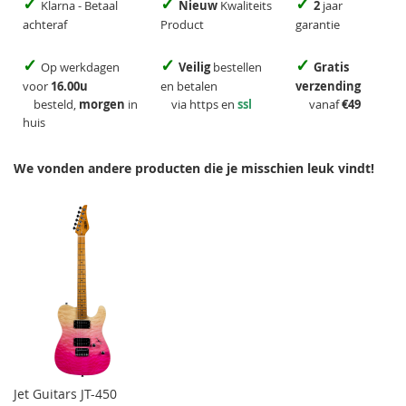
✓
✓
✓
Klarna - Betaal
Nieuw
Kwaliteits
2
jaar
achteraf
Product
garantie
✓
✓
✓
Op werkdagen
Veilig
bestellen
Gratis
voor
16.00u
en betalen
verzending
besteld,
morgen
in
via https en
ssl
vanaf
€49
huis
We vonden andere producten die je misschien leuk vindt!
Jet Guitars JT-450