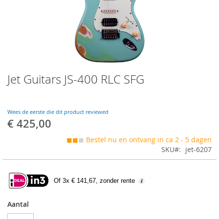
Skip
Jet Guitars JS-400 RLC SFG
to
the
beginning
of
Wees de eerste die dit product reviewed
the
€ 425,00
images
gallery
◼◼
◼
Bestel nu en ontvang in ca 2 - 5 dagen
SKU
jet-6207
Of 3x € 141,67, zonder rente
Aantal