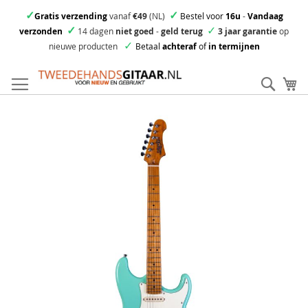
✓
✓
Gratis verzending
vanaf
€49
(NL)
Bestel voor
16u
-
Vandaag
✓
✓
verzonden
14 dagen
niet goed
-
geld terug
3 jaar garantie
op
✓
nieuwe producten
Betaal
achteraf
of
in termijnen
Ga
direct
Zoek
Mi
door
naar
Skip
de
to
inhoud
the
end
of
the
images
gallery