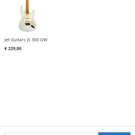
Jet Guitars JS 300 OW
€ 229,00
Schrijf