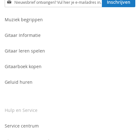
Inschrijven
je
in
voor
Muziek begrippen
onze
nieuwsbrief:
Gitaar Informatie
Gitaar leren spelen
Gitaarboek kopen
Geluid huren
Hulp en Service
Service centrum