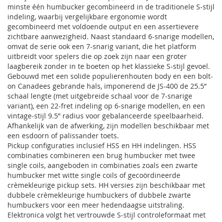
minste één humbucker gecombineerd in de traditionele S-stijl
indeling, waarbij vergelijkbare ergonomie wordt
gecombineerd met voldoende output en een assertievere
zichtbare aanwezigheid. Naast standaard 6-snarige modellen,
omvat de serie ook een 7-snarig variant, die het platform
uitbreidt voor spelers die op zoek zijn naar een groter
laagbereik zonder in te boeten op het klassieke S-stijl gevoel.
Gebouwd met een solide populierenhouten body en een bolt-
on Canadees gebrande hals, imponerend de JS-400 de 25.5”
schaal lengte (met uitgebreide schaal voor de 7-snarige
variant), een 22-fret indeling op 6-snarige modellen, en een
vintage-stijl 9.5” radius voor gebalanceerde speelbaarheid.
Afhankelijk van de afwerking, zijn modellen beschikbaar met
een esdoorn of palissander toets.
Pickup configuraties inclusief HSS en HH indelingen. HSS
combinaties combineren een brug humbucker met twee
single coils, aangeboden in combinaties zoals een zwarte
humbucker met witte single coils of gecoördineerde
crèmekleurige pickup sets. HH versies zijn beschikbaar met
dubbele crèmekleurige humbuckers of dubbele zwarte
humbuckers voor een meer hedendaagse uitstraling.
Elektronica volgt het vertrouwde S-stijl controleformaat met