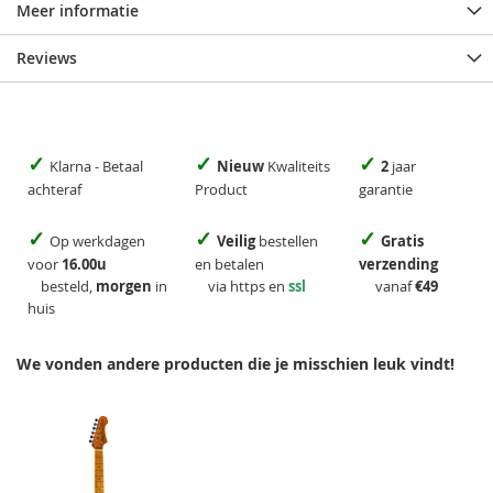
Meer informatie
Reviews
✓
✓
✓
Klarna - Betaal
Nieuw
Kwaliteits
2
jaar
achteraf
Product
garantie
✓
✓
✓
Op werkdagen
Veilig
bestellen
Gratis
voor
16.00u
en betalen
verzending
besteld,
morgen
in
via https en
ssl
vanaf
€49
huis
We vonden andere producten die je misschien leuk vindt!