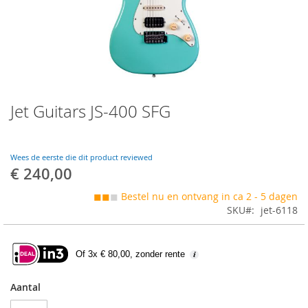
Skip
Jet Guitars JS-400 SFG
to
the
beginning
of
Wees de eerste die dit product reviewed
the
€ 240,00
images
gallery
◼◼
◼
Bestel nu en ontvang in ca 2 - 5 dagen
SKU
jet-6118
Of 3x € 80,00, zonder rente
Aantal