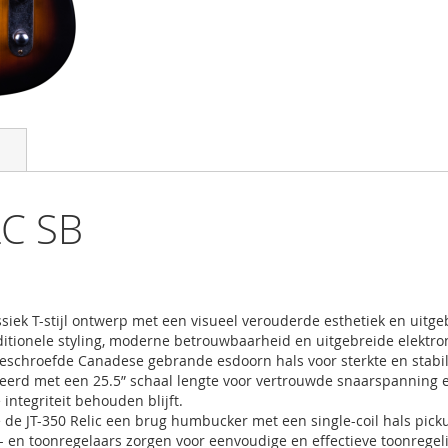
LC SB
siek T-stijl ontwerp met een visueel verouderde esthetiek en uitgeb
ditionele styling, moderne betrouwbaarheid en uitgebreide elektro
geschroefde Canadese gebrande esdoorn hals voor sterkte en stabil
bineerd met een 25.5” schaal lengte voor vertrouwde snaarspanning e
integriteit behouden blijft.
e de JT-350 Relic een brug humbucker met een single-coil hals pi
me- en toonregelaars zorgen voor eenvoudige en effectieve toonreg