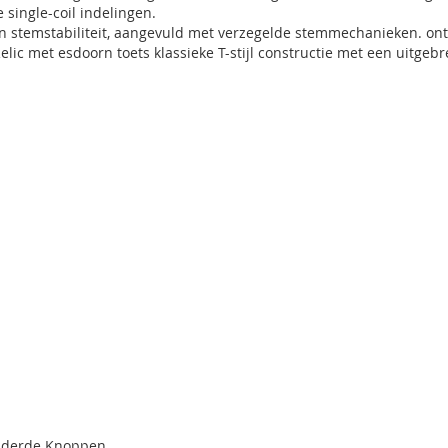
 single-coil indelingen.
e en stemstabiliteit, aangevuld met verzegelde stemmechanieken. 
Relic met esdoorn toets klassieke T-stijl constructie met een uitge
rouderde Knoppen