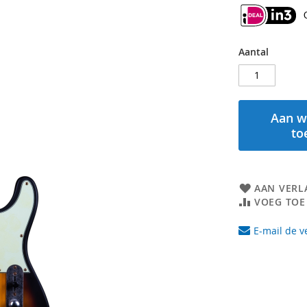
Aantal
Aan w
to
AAN VERL
VOEG TOE
E-mail de v