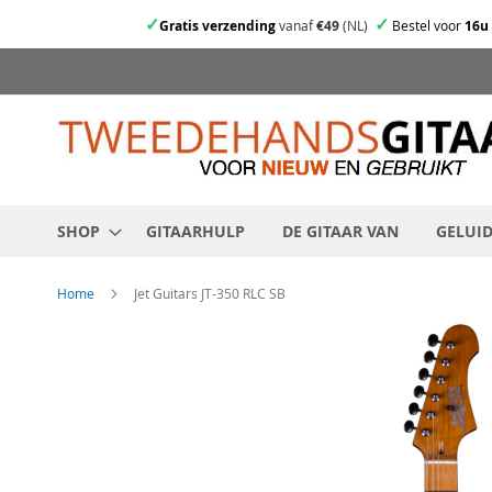
✓
✓
Gratis verzending
vanaf
€49
(NL)
Bestel voor
16u
Ga
direct
door
naar
de
inhoud
SHOP
GITAARHULP
DE GITAAR VAN
GELUI
Home
Jet Guitars JT-350 RLC SB
Skip
to
the
end
of
the
images
gallery