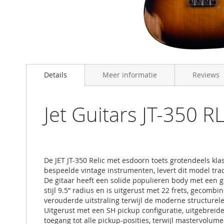
Skip
to
Details
Meer informatie
Reviews
the
beginning
of
the
Jet Guitars JT-350 R
images
gallery
De JET JT-350 Relic met esdoorn toets grotendeels klas
bespeelde vintage instrumenten, levert dit model tra
De gitaar heeft een solide populieren body met een 
stijl 9.5” radius en is uitgerust met 22 frets, gecom
verouderde uitstraling terwijl de moderne structurele 
Uitgerust met een SH pickup configuratie, uitgebreid
toegang tot alle pickup-posities, terwijl mastervolu