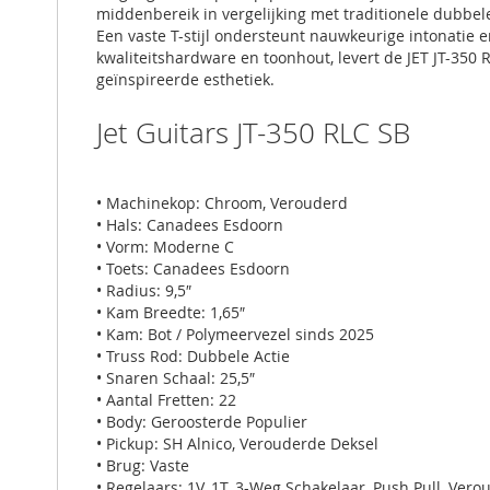
middenbereik in vergelijking met traditionele dubbele
Een vaste T-stijl ondersteunt nauwkeurige intonati
kwaliteitshardware en toonhout, levert de JET JT-350 
geïnspireerde esthetiek.
Jet Guitars JT-350 RLC SB
• Machinekop: Chroom, Verouderd
• Hals: Canadees Esdoorn
• Vorm: Moderne C
• Toets: Canadees Esdoorn
• Radius: 9,5″
• Kam Breedte: 1,65″
• Kam: Bot / Polymeervezel sinds 2025
• Truss Rod: Dubbele Actie
• Snaren Schaal: 25,5″
• Aantal Fretten: 22
• Body: Geroosterde Populier
• Pickup: SH Alnico, Verouderde Deksel
• Brug: Vaste
• Regelaars: 1V, 1T, 3-Weg Schakelaar, Push Pull, Ve