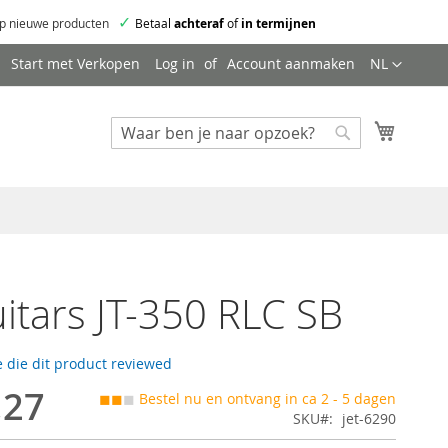
✓
p nieuwe producten
Betaal
achteraf
of
in termijnen
Taal
Start met Verkopen
Log in
Account aanmaken
NL
Mijn wi
Zoeken
Zoeken
uitars JT-350 RLC SB
 die dit product reviewed
,27
◼◼
◼
Bestel nu en ontvang in ca 2 - 5 dagen
SKU
jet-6290