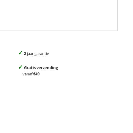
✓
2
jaar garantie
✓
Gratis verzending
vanaf
€49