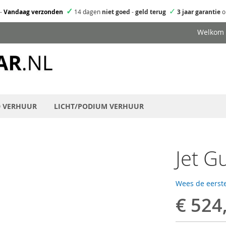
✓
✓
-
Vandaag verzonden
14 dagen
niet goed
-
geld terug
3 jaar garantie
o
Welkom
D VERHUUR
LICHT/PODIUM VERHUUR
Jet G
Wees de eerste
€ 524