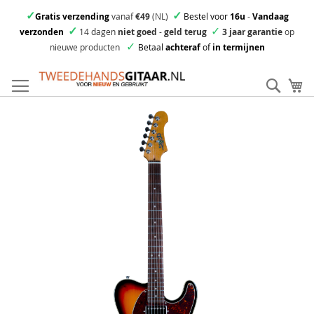
✓
✓
Gratis verzending
vanaf
€49
(NL)
Bestel voor
16u
-
Vandaag
✓
✓
verzonden
14 dagen
niet goed
-
geld terug
3 jaar garantie
op
✓
nieuwe producten
Betaal
achteraf
of
in termijnen
Ga
direct
Zoek
Mi
door
naar
Skip
de
to
inhoud
the
end
of
the
images
gallery