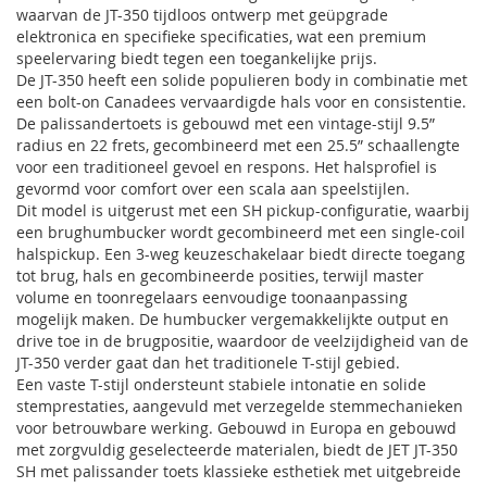
waarvan de JT-350 tijdloos ontwerp met geüpgrade
elektronica en specifieke specificaties, wat een premium
speelervaring biedt tegen een toegankelijke prijs.
De JT-350 heeft een solide populieren body in combinatie met
een bolt-on Canadees vervaardigde hals voor en consistentie.
De palissandertoets is gebouwd met een vintage-stijl 9.5”
radius en 22 frets, gecombineerd met een 25.5” schaallengte
voor een traditioneel gevoel en respons. Het halsprofiel is
gevormd voor comfort over een scala aan speelstijlen.
Dit model is uitgerust met een SH pickup-configuratie, waarbij
een brughumbucker wordt gecombineerd met een single-coil
halspickup. Een 3-weg keuzeschakelaar biedt directe toegang
tot brug, hals en gecombineerde posities, terwijl master
volume en toonregelaars eenvoudige toonaanpassing
mogelijk maken. De humbucker vergemakkelijkte output en
drive toe in de brugpositie, waardoor de veelzijdigheid van de
JT-350 verder gaat dan het traditionele T-stijl gebied.
Een vaste T-stijl ondersteunt stabiele intonatie en solide
stemprestaties, aangevuld met verzegelde stemmechanieken
voor betrouwbare werking. Gebouwd in Europa en gebouwd
met zorgvuldig geselecteerde materialen, biedt de JET JT-350
SH met palissander toets klassieke esthetiek met uitgebreide