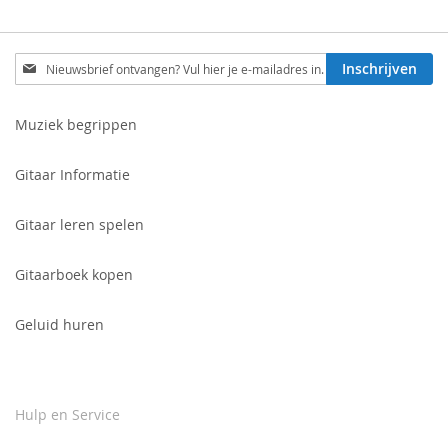
Schrijf
Inschrijven
je
in
voor
Muziek begrippen
onze
nieuwsbrief:
Gitaar Informatie
Gitaar leren spelen
Gitaarboek kopen
Geluid huren
Hulp en Service