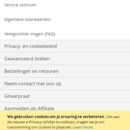
Service centrum
Algemene Voorwaarden
Veelgestelde vragen (FAQ)
Privacy- en cookiebeleid
Geavanceerd zoeken
Bestellingen en retouren
Neem contact met ons op
Gitaarpraat
Aanmelden als Affiliate
We gebruiken cookies om je ervaring te verbeteren.
Om aan
Start met Verkopen
de nieuwe e-Privacy richtlijn te voldoen, vragen we je om
toestemming om cookies te plaatsen.
Learn more
.