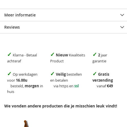
Meer informatie
Reviews
✓
✓
✓
Klarna - Betaal
Nieuw
Kwaliteits
2
jaar
achteraf
Product
garantie
✓
✓
✓
Op werkdagen
Veilig
bestellen
Gratis
voor
16.00u
en betalen
verzending
besteld,
morgen
in
via https en
ssl
vanaf
€49
huis
We vonden andere producten die je misschien leuk vindt!