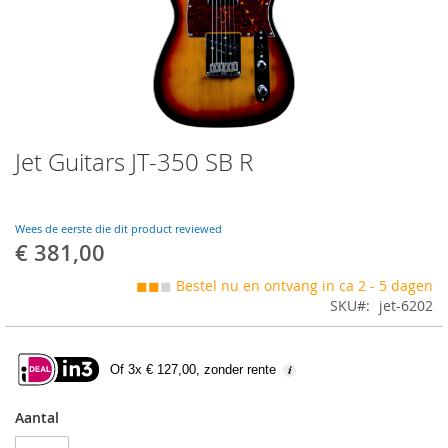
Skip
Jet Guitars JT-350 SB R
to
the
beginning
of
Wees de eerste die dit product reviewed
the
€ 381,00
images
gallery
◼◼
◼
Bestel nu en ontvang in ca 2 - 5 dagen
SKU
jet-6202
Of 3x € 127,00, zonder rente
Aantal