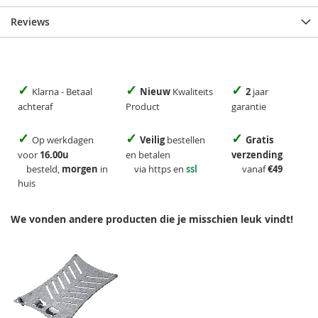
Reviews
✓
✓
✓
Klarna - Betaal
Nieuw
Kwaliteits
2
jaar
achteraf
Product
garantie
✓
✓
✓
Op werkdagen
Veilig
bestellen
Gratis
voor
16.00u
en betalen
verzending
besteld,
morgen
in
via https en
ssl
vanaf
€49
huis
We vonden andere producten die je misschien leuk vindt!