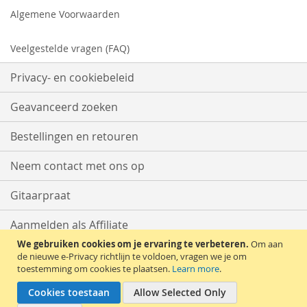
Algemene Voorwaarden
Veelgestelde vragen (FAQ)
Privacy- en cookiebeleid
Geavanceerd zoeken
Bestellingen en retouren
Neem contact met ons op
Gitaarpraat
Aanmelden als Affiliate
We gebruiken cookies om je ervaring te verbeteren.
Om aan
Start met Verkopen
de nieuwe e-Privacy richtlijn te voldoen, vragen we je om
toestemming om cookies te plaatsen.
Learn more
.
Cookies toestaan
Allow Selected Only