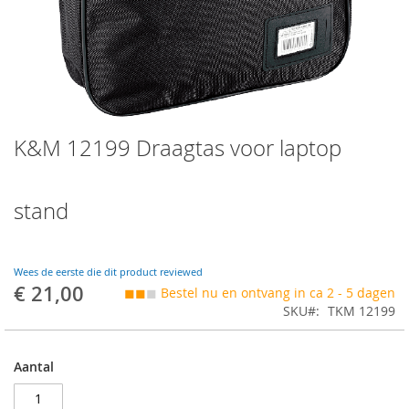
Skip
K&M 12199 Draagtas voor laptop
to
the
beginning
of
stand
the
images
gallery
Wees de eerste die dit product reviewed
€ 21,00
◼◼
◼
Bestel nu en ontvang in ca 2 - 5 dagen
SKU
TKM 12199
Aantal