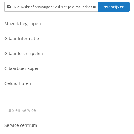
Schrijf
Inschrijven
je
in
voor
Muziek begrippen
onze
nieuwsbrief:
Gitaar Informatie
Gitaar leren spelen
Gitaarboek kopen
Geluid huren
Hulp en Service
Service centrum