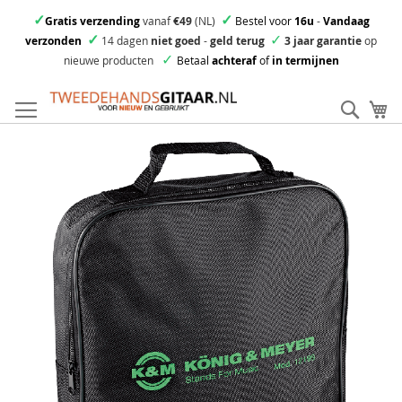
✓
✓
Gratis verzending
vanaf
€49
(NL)
Bestel voor
16u
-
Vandaag
✓
✓
verzonden
14 dagen
niet goed
-
geld terug
3 jaar garantie
op
✓
nieuwe producten
Betaal
achteraf
of
in termijnen
Ga
direct
Zoek
Mi
door
naar
Skip
de
to
inhoud
the
end
of
the
images
gallery