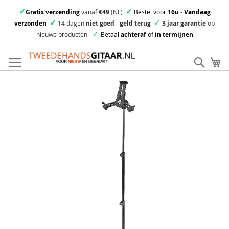
✓
✓
Gratis verzending
vanaf
€49
(NL)
Bestel voor
16u
-
Vandaag
✓
✓
verzonden
14 dagen
niet goed
-
geld terug
3 jaar garantie
op
✓
nieuwe producten
Betaal
achteraf
of
in termijnen
Ga
direct
Zoek
Mi
door
naar
Skip
de
to
inhoud
the
end
of
the
images
gallery