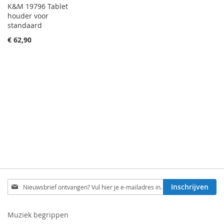
K&M 19796 Tablet
houder voor
standaard
€ 62,90
Schrijf
Inschrijven
je
in
voor
Muziek begrippen
onze