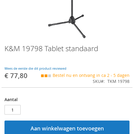
Skip
K&M 19798 Tablet standaard
to
the
beginning
of
Wees de eerste die dit product reviewed
the
€ 77,80
◼◼
◼
Bestel nu en ontvang in ca 2 - 5 dagen
images
SKU
TKM 19798
gallery
Aantal
Aan winkelwagen toevoegen