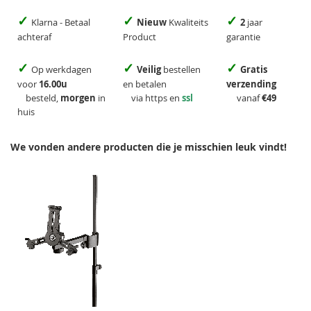
✓
✓
✓
Klarna - Betaal
Nieuw
Kwaliteits
2
jaar
achteraf
Product
garantie
✓
✓
✓
Op werkdagen
Veilig
bestellen
Gratis
voor
16.00u
en betalen
verzending
besteld,
morgen
in
via https en
ssl
vanaf
€49
huis
We vonden andere producten die je misschien leuk vindt!