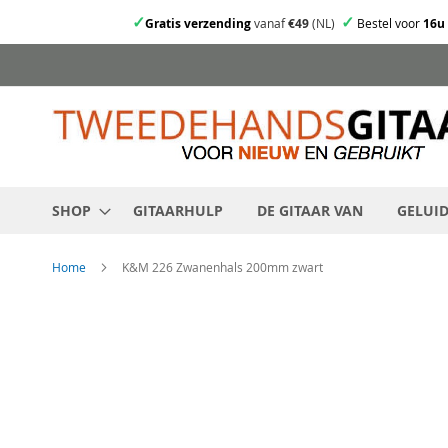
✓
✓
Gratis verzending
vanaf
€49
(NL)
Bestel voor
16u
Ga
direct
door
naar
de
inhoud
SHOP
GITAARHULP
DE GITAAR VAN
GELUI
Home
K&M 226 Zwanenhals 200mm zwart
Skip
to
the
end
of
the
images
gallery