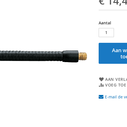
€ 14,
Aantal
Aan w
to
AAN VERL
VOEG TOE
E-mail de v