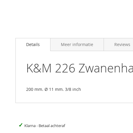
Skip
to
Details
Meer informatie
Reviews
the
beginning
of
the
K&M 226 Zwanenha
images
gallery
200 mm. Ø 11 mm. 3/8 inch
✓
Klarna - Betaal achteraf