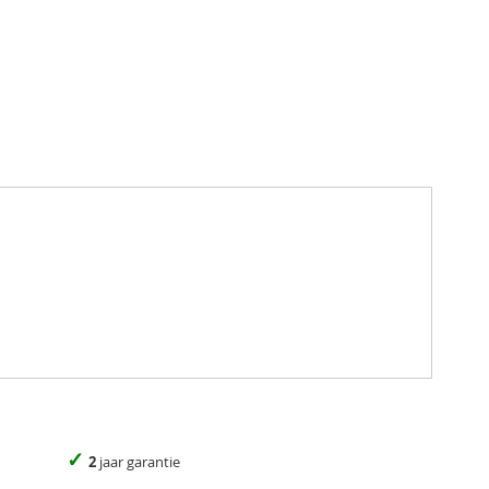
✓
2
jaar garantie