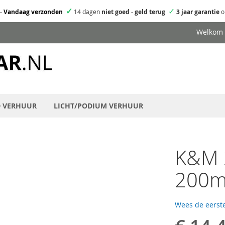
✓
✓
-
Vandaag verzonden
14 dagen
niet goed
-
geld terug
3 jaar garantie
o
Welkom
D VERHUUR
LICHT/PODIUM VERHUUR
K&M 
200m
Wees de eerste