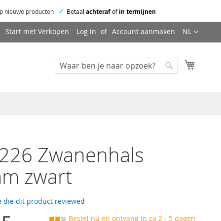
✓
p nieuwe producten
Betaal
achteraf
of
in termijnen
Taal
Start met Verkopen
Log in
Account aanmaken
NL
Mijn wi
Zoeken
Zoeken
226 Zwanenhals
m zwart
 die dit product reviewed
◼◼
◼
Bestel nu en ontvang in ca 2 - 5 dagen