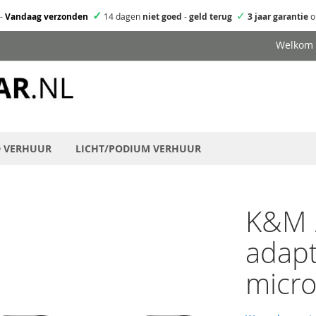
✓
✓
-
Vandaag verzonden
14 dagen
niet goed
-
geld terug
3 jaar garantie
o
Welkom
D VERHUUR
LICHT/PODIUM VERHUUR
K&M 
adapt
micr