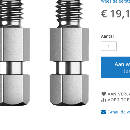
Wees de eerste
€ 19,
Aantal
Aan w
to
AAN VERL
VOEG TOE
E-mail de v