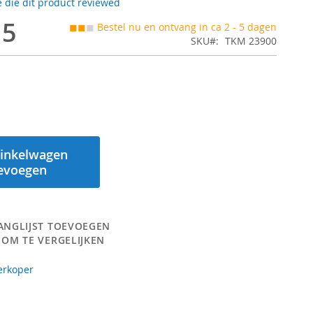
 die dit product reviewed
15
◼◼
◼
Bestel nu en ontvang in ca 2 - 5 dagen
SKU
TKM 23900
inkelwagen
evoegen
ANGLIJST TOEVOEGEN
 OM TE VERGELIJKEN
erkoper