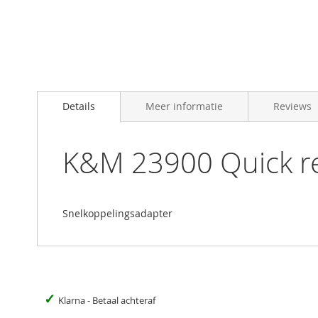
Skip
to
Details
Meer informatie
Reviews
the
beginning
of
the
K&M 23900 Quick re
images
gallery
Snelkoppelingsadapter
✓
Klarna - Betaal achteraf