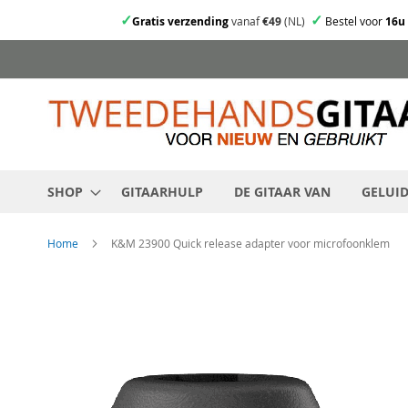
✓
✓
Gratis verzending
vanaf
€49
(NL)
Bestel voor
16u
Ga
direct
door
naar
de
inhoud
SHOP
GITAARHULP
DE GITAAR VAN
GELUI
Home
K&M 23900 Quick release adapter voor microfoonklem
Skip
to
the
end
of
the
images
gallery