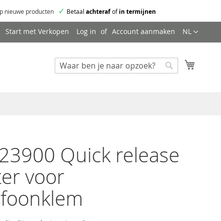
✓
p nieuwe producten
Betaal
achteraf
of
in termijnen
Taal
Start met Verkopen
Log in
Account aanmaken
NL
Mijn wi
Zoeken
Zoeken
23900 Quick release
er voor
ofoonklem