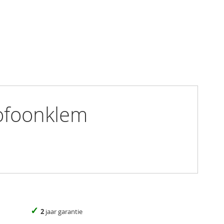
ofoonklem
✓
2
jaar garantie