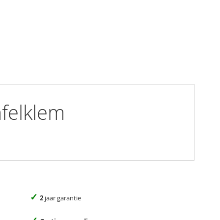
felklem
✓
2
jaar garantie