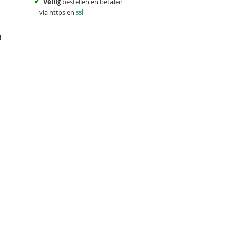
✓
Veilig
bestellen en betalen
via https en
ssl
!