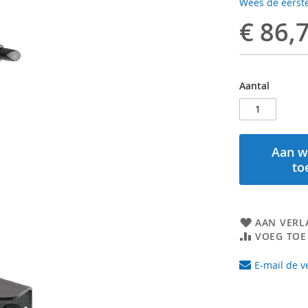
Wees de eerste
€ 86,
Aantal
Aan w
to
AAN VERL
VOEG TOE
E-mail de v