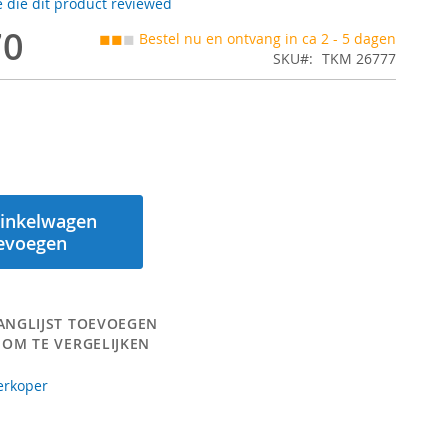
 die dit product reviewed
70
◼◼
◼
Bestel nu en ontvang in ca 2 - 5 dagen
SKU
TKM 26777
inkelwagen
evoegen
ANGLIJST TOEVOEGEN
 OM TE VERGELIJKEN
erkoper