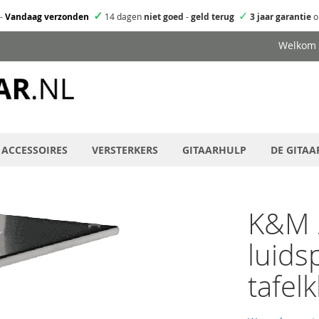
✓
✓
-
Vandaag verzonden
14 dagen
niet goed
-
geld terug
3 jaar garantie
o
Welkom
ACCESSOIRES
VERSTERKERS
GITAARHULP
DE GITAA
K&M 
luids
tafel