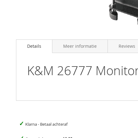
Skip
to
Details
Meer informatie
Reviews
the
beginning
of
the
K&M 26777 Monitor 
images
gallery
✓
Klarna - Betaal achteraf