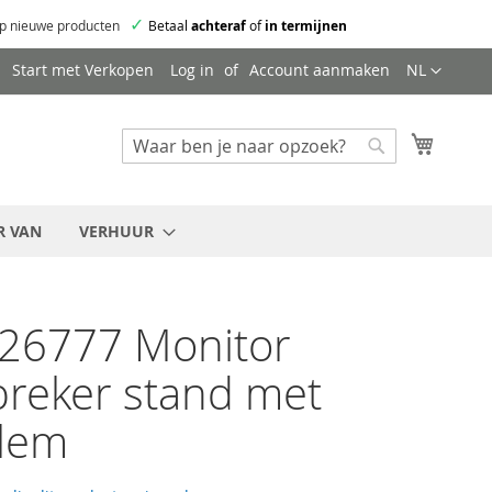
✓
p nieuwe producten
Betaal
achteraf
of
in termijnen
Taal
Start met Verkopen
Log in
Account aanmaken
NL
Mijn wi
Zoeken
Zoeken
R VAN
VERHUUR
26777 Monitor
preker stand met
klem