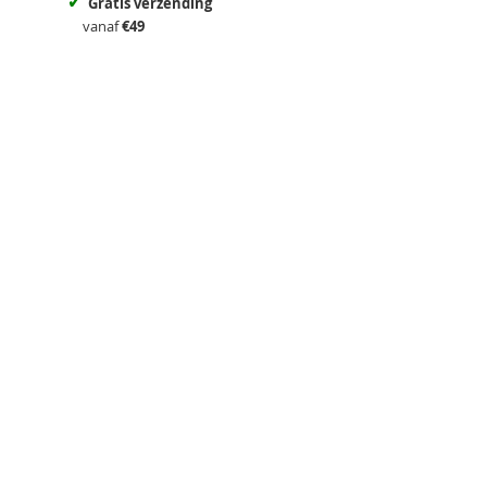
✓
Gratis verzending
vanaf
€49