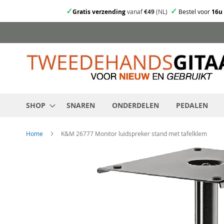
✓
✓
Gratis verzending
vanaf
€49
(NL)
Bestel voor
16u
Ga
direct
door
naar
de
inhoud
SHOP
SNAREN
ONDERDELEN
PEDALEN
Home
K&M 26777 Monitor luidspreker stand met tafelklem
Skip
to
the
end
of
the
images
gallery