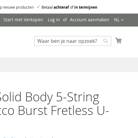
✓
p nieuwe producten
Betaal
achteraf
of
in termijnen
Taal
Start met Verkopen
Log in
Account aanmaken
NL
Mijn wi
Zoeken
Zoeken
Solid Body 5-String
co Burst Fretless U-