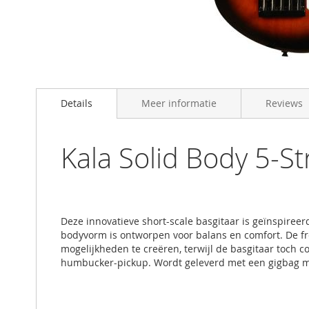
Skip
to
Details
Meer informatie
Reviews
the
beginning
of
the
Kala Solid Body 5-S
images
gallery
Deze innovatieve short-scale basgitaar is geïnspiree
bodyvorm is ontworpen voor balans en comfort. De f
mogelijkheden te creëren, terwijl de basgitaar toch c
humbucker-pickup. Wordt geleverd met een gigbag m