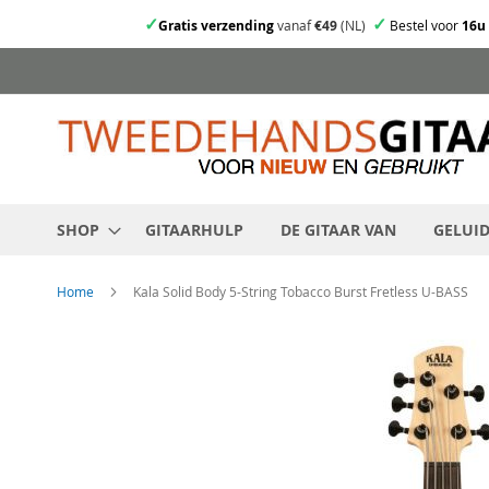
✓
✓
Gratis verzending
vanaf
€49
(NL)
Bestel voor
16u
Ga
direct
door
naar
de
inhoud
SHOP
GITAARHULP
DE GITAAR VAN
GELUI
Home
Kala Solid Body 5-String Tobacco Burst Fretless U-BASS
Skip
to
the
end
of
the
images
gallery