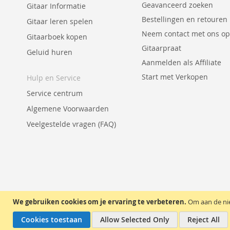
Geavanceerd zoeken
Gitaar Informatie
Bestellingen en retouren
Gitaar leren spelen
Neem contact met ons op
Gitaarboek kopen
Gitaarpraat
Geluid huren
Aanmelden als Affiliate
Start met Verkopen
Hulp en Service
Service centrum
Algemene Voorwaarden
Veelgestelde vragen (FAQ)
We gebruiken cookies om je ervaring te verbeteren.
Om aan de nie
Cookies toestaan
Allow Selected Only
Reject All