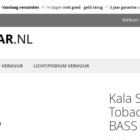
✓
✓
-
Vandaag verzonden
14 dagen
niet goed
-
geld terug
3 jaar garantie
o
Welkom
D VERHUUR
LICHT/PODIUM VERHUUR
Kala 
Tobac
BASS