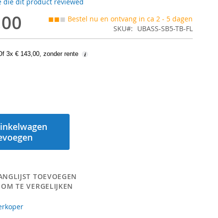
 die dit product reviewed
,00
◼◼
◼
Bestel nu en ontvang in ca 2 - 5 dagen
SKU
UBASS-SB5-TB-FL
Of 3x € 143,00, zonder rente
inkelwagen
evoegen
ANGLIJST TOEVOEGEN
 OM TE VERGELIJKEN
erkoper