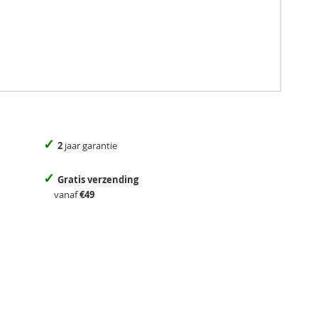
✓
2
jaar garantie
✓
Gratis verzending
vanaf
€49