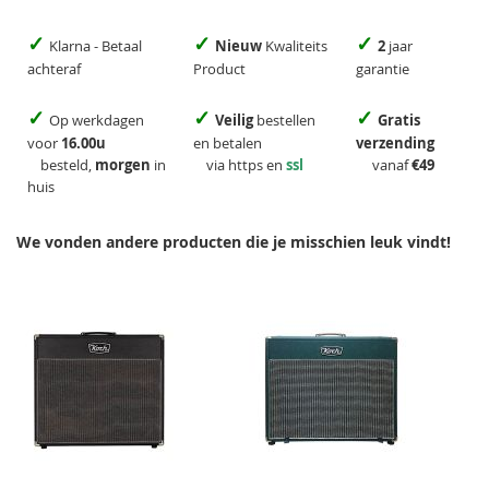
✓
✓
✓
Klarna - Betaal
Nieuw
Kwaliteits
2
jaar
achteraf
Product
garantie
✓
✓
✓
Op werkdagen
Veilig
bestellen
Gratis
voor
16.00u
en betalen
verzending
besteld,
morgen
in
via https en
ssl
vanaf
€49
huis
We vonden andere producten die je misschien leuk vindt!