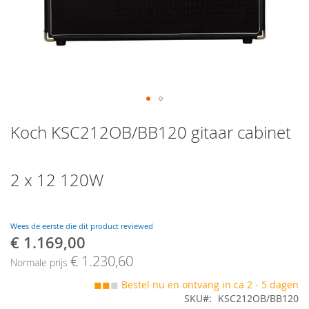
Skip
Koch KSC212OB/BB120 gitaar cabinet
to
the
beginning
of
2 x 12 120W
the
images
gallery
Wees de eerste die dit product reviewed
€ 1.169,00
Speciale
prijs
€ 1.230,60
Normale prijs
◼◼
◼
Bestel nu en ontvang in ca 2 - 5 dagen
SKU
KSC212OB/BB120