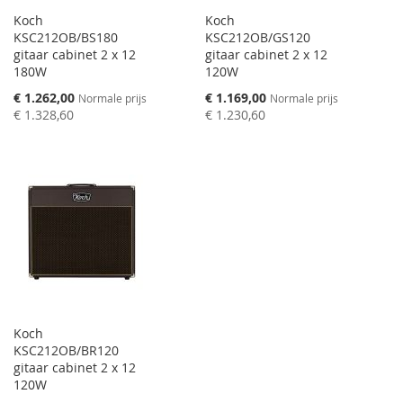
Koch
Koch
KSC212OB/BS180
KSC212OB/GS120
gitaar cabinet 2 x 12
gitaar cabinet 2 x 12
180W
120W
Speciale
Speciale
€ 1.262,00
€ 1.169,00
Normale prijs
Normale prijs
prijs
prijs
€ 1.328,60
€ 1.230,60
Koch
KSC212OB/BR120
gitaar cabinet 2 x 12
120W