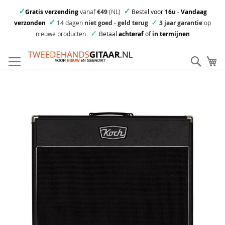
✓
✓
Gratis verzending
vanaf
€49
(NL)
Bestel voor
16u
-
Vandaag
✓
✓
verzonden
14 dagen
niet goed
-
geld terug
3 jaar garantie
op
✓
nieuwe producten
Betaal
achteraf
of
in termijnen
Ga
direct
Zoek
Mi
door
naar
Skip
de
to
inhoud
the
end
of
the
images
gallery