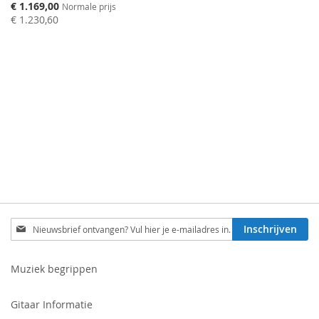
Speciale
€ 1.169,00
Normale prijs
prijs
€ 1.230,60
Schrijf
Inschrijven
je
in
voor
Muziek begrippen
onze
nieuwsbrief:
Gitaar Informatie