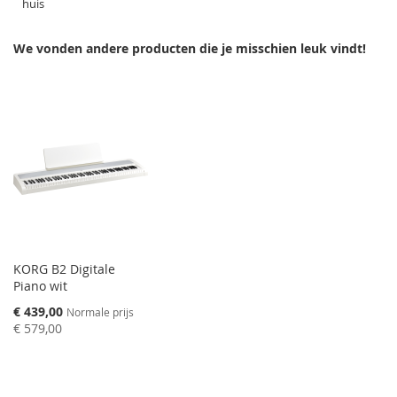
huis
We vonden andere producten die je misschien leuk vindt!
KORG B2 Digitale
Piano wit
Speciale
€ 439,00
Normale prijs
prijs
€ 579,00