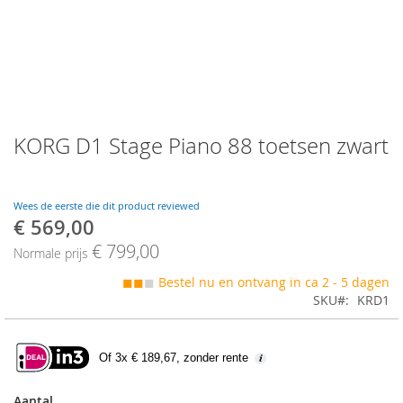
Skip
KORG D1 Stage Piano 88 toetsen zwart
to
the
beginning
of
Wees de eerste die dit product reviewed
the
€ 569,00
Speciale
images
prijs
€ 799,00
gallery
Normale prijs
◼◼
◼
Bestel nu en ontvang in ca 2 - 5 dagen
SKU
KRD1
Of 3x € 189,67, zonder rente
Aantal