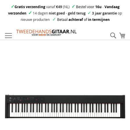
✓
✓
Gratis verzending
vanaf
€49
(NL)
Bestel voor
16u
-
Vandaag
✓
✓
verzonden
14 dagen
niet goed
-
geld terug
3 jaar garantie
op
✓
nieuwe producten
Betaal
achteraf
of
in termijnen
Ga
direct
Zoek
Mi
door
naar
Skip
de
to
inhoud
the
end
of
the
images
gallery