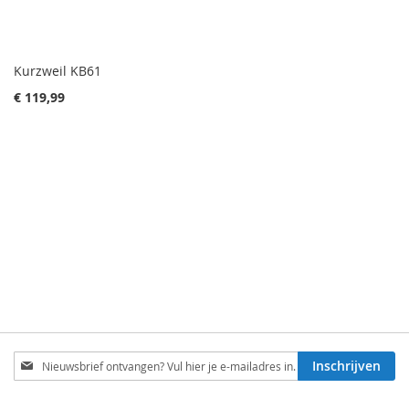
Kurzweil KB61
€ 119,99
Schrijf
Inschrijven
je
in