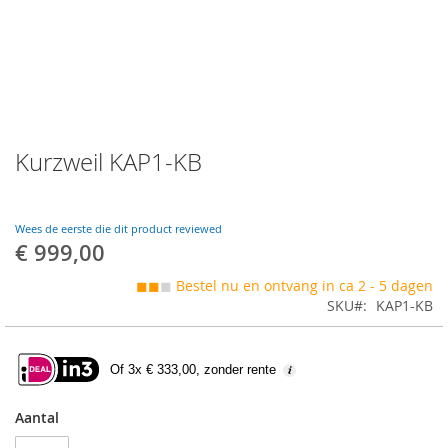
Skip
Kurzweil KAP1-KB
to
the
beginning
of
Wees de eerste die dit product reviewed
the
€ 999,00
images
gallery
◼◼
◼
Bestel nu en ontvang in ca 2 - 5 dagen
SKU
KAP1-KB
Of 3x € 333,00, zonder rente
Aantal