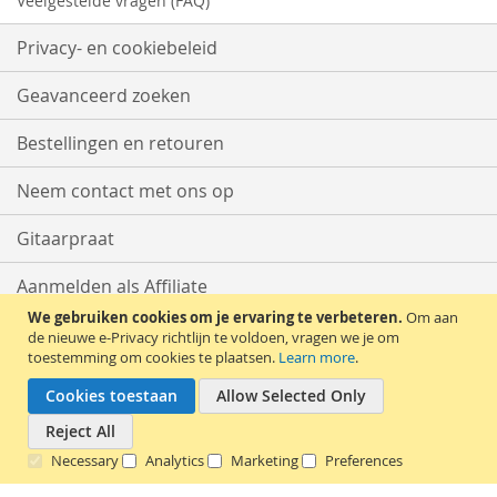
Veelgestelde vragen (FAQ)
Privacy- en cookiebeleid
Geavanceerd zoeken
Bestellingen en retouren
Neem contact met ons op
Gitaarpraat
Aanmelden als Affiliate
We gebruiken cookies om je ervaring te verbeteren.
Om aan
Start met Verkopen
de nieuwe e-Privacy richtlijn te voldoen, vragen we je om
toestemming om cookies te plaatsen.
Learn more
.
Cookies toestaan
Allow Selected Only
Reject All
Necessary
Analytics
Marketing
Preferences