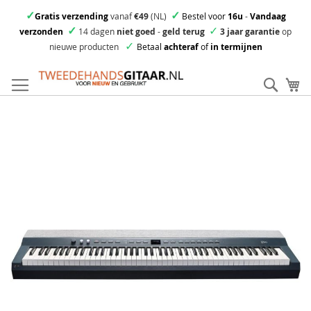
✓
✓
Gratis verzending
vanaf
€49
(NL)
Bestel voor
16u
-
Vandaag
✓
✓
verzonden
14 dagen
niet goed
-
geld terug
3 jaar garantie
op
✓
nieuwe producten
Betaal
achteraf
of
in termijnen
Ga
direct
Zoek
Mi
door
naar
Skip
de
to
inhoud
the
end
of
the
images
gallery