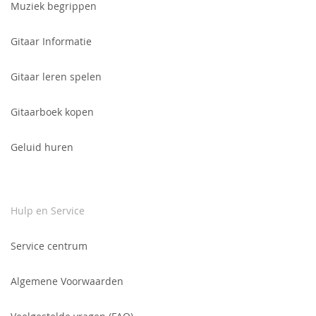
voor
Muziek begrippen
onze
nieuwsbrief:
Gitaar Informatie
Gitaar leren spelen
Gitaarboek kopen
Geluid huren
Hulp en Service
Service centrum
Algemene Voorwaarden