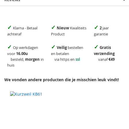
✓
✓
✓
Klarna - Betaal
Nieuw
Kwaliteits
2
jaar
achteraf
Product
garantie
✓
✓
✓
Op werkdagen
Veilig
bestellen
Gratis
voor
16.00u
en betalen
verzending
besteld,
morgen
in
via https en
ssl
vanaf
€49
huis
We vonden andere producten die je misschien leuk vindt!