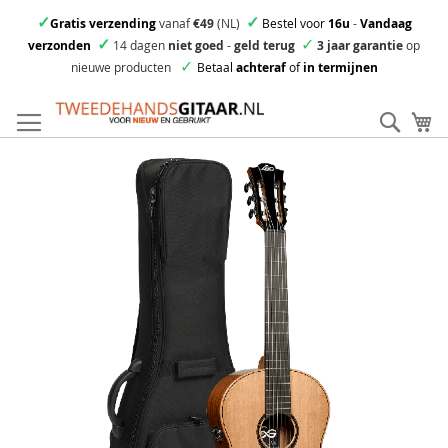
✓
✓
Gratis verzending
vanaf
€49
(NL)
Bestel voor
16u
-
Vandaag
✓
✓
verzonden
14 dagen
niet goed
-
geld terug
3 jaar garantie
op
✓
nieuwe producten
Betaal
achteraf
of
in termijnen
Ga
direct
Zoek
Mi
door
naar
Skip
de
to
inhoud
the
end
of
the
images
gallery