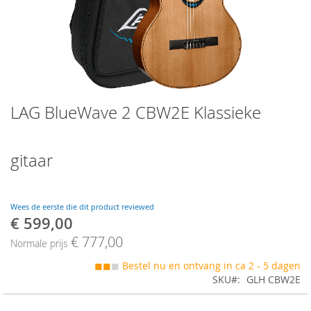
Skip
LAG BlueWave 2 CBW2E Klassieke
to
the
beginning
of
gitaar
the
images
gallery
Wees de eerste die dit product reviewed
€ 599,00
Speciale
prijs
€ 777,00
Normale prijs
◼◼
◼
Bestel nu en ontvang in ca 2 - 5 dagen
SKU
GLH CBW2E