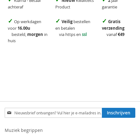
Klarna - Betaal
Nieuw
Kwaliteits
2
jaar
achteraf
Product
garantie
✓
✓
✓
Op werkdagen
Veilig
bestellen
Gratis
voor
16.00u
en betalen
verzending
besteld,
morgen
in
via https en
ssl
vanaf
€49
huis
Schrijf
Inschrijven
je
in
voor
Muziek begrippen
onze