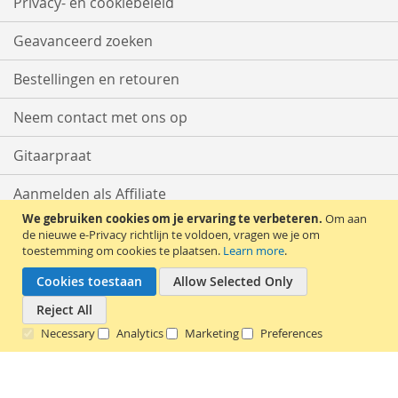
Privacy- en cookiebeleid
Geavanceerd zoeken
Bestellingen en retouren
Neem contact met ons op
Gitaarpraat
Aanmelden als Affiliate
We gebruiken cookies om je ervaring te verbeteren.
Om aan
Start met Verkopen
de nieuwe e-Privacy richtlijn te voldoen, vragen we je om
toestemming om cookies te plaatsen.
Learn more
.
Cookies toestaan
Allow Selected Only
Reject All
Necessary
Analytics
Marketing
Preferences