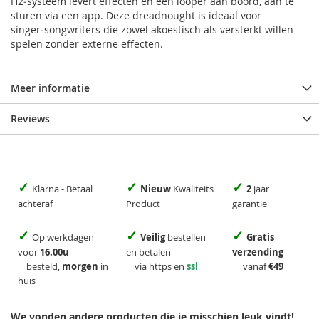
H2‑systeem levert effecten en een looper aan boord, aan te
sturen via een app. Deze dreadnought is ideaal voor
singer‑songwriters die zowel akoestisch als versterkt willen
spelen zonder externe effecten.
Meer informatie
Reviews
✓
✓
✓
Klarna - Betaal
Nieuw
Kwaliteits
2
jaar
achteraf
Product
garantie
✓
✓
✓
Op werkdagen
Veilig
bestellen
Gratis
voor
16.00u
en betalen
verzending
besteld,
morgen
in
via https en
ssl
vanaf
€49
huis
We vonden andere producten die je misschien leuk vindt!