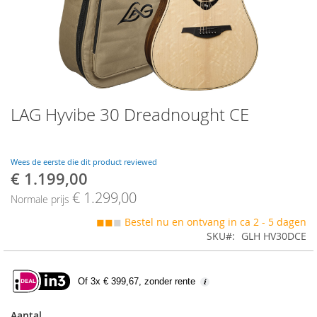
Skip
LAG Hyvibe 30 Dreadnought CE
to
the
beginning
of
Wees de eerste die dit product reviewed
the
€ 1.199,00
Speciale
images
prijs
€ 1.299,00
gallery
Normale prijs
◼◼
◼
Bestel nu en ontvang in ca 2 - 5 dagen
SKU
GLH HV30DCE
Of 3x € 399,67, zonder rente
Aantal