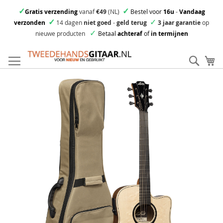
✓
✓
Gratis verzending
vanaf
€49
(NL)
Bestel voor
16u
-
Vandaag
✓
✓
verzonden
14 dagen
niet goed
-
geld terug
3 jaar garantie
op
✓
nieuwe producten
Betaal
achteraf
of
in termijnen
Ga
direct
Zoek
Mi
door
naar
Skip
de
to
inhoud
the
end
of
the
images
gallery