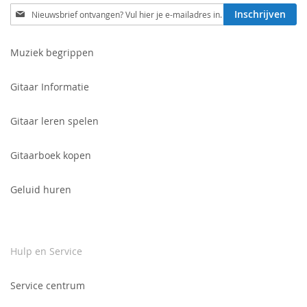
Schrijf
Inschrijven
je
in
voor
Muziek begrippen
onze
nieuwsbrief:
Gitaar Informatie
Gitaar leren spelen
Gitaarboek kopen
Geluid huren
Hulp en Service
Service centrum