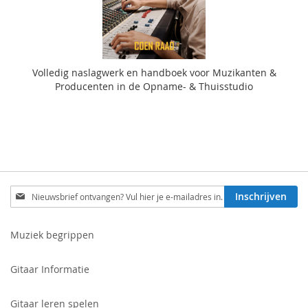
Volledig naslagwerk en handboek voor Muzikanten &
Producenten in de Opname- & Thuisstudio
Schrijf
Inschrijven
je
in
voor
Muziek begrippen
onze
nieuwsbrief:
Gitaar Informatie
Gitaar leren spelen