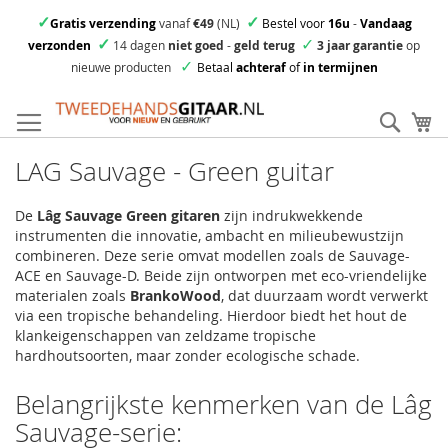
✓
✓
Gratis verzending
vanaf
€49
(NL)
Bestel voor
16u
-
Vandaag
✓
✓
verzonden
14 dagen
niet goed
-
geld terug
3 jaar garantie
op
✓
nieuwe producten
Betaal
achteraf
of
in termijnen
Ga
direct
Zoek
Mi
door
naar
LAG Sauvage - Green guitar
de
inhoud
De
Lâg Sauvage Green gitaren
zijn indrukwekkende
instrumenten die innovatie, ambacht en milieubewustzijn
combineren. Deze serie omvat modellen zoals de Sauvage-
ACE en Sauvage-D. Beide zijn ontworpen met eco-vriendelijke
materialen zoals
BrankoWood
, dat duurzaam wordt verwerkt
via een tropische behandeling. Hierdoor biedt het hout de
klankeigenschappen van zeldzame tropische
hardhoutsoorten, maar zonder ecologische schade.
Belangrijkste kenmerken van de Lâg
Sauvage-serie: