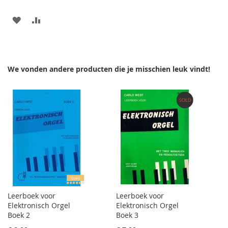
AAN
VOEG
VERLANGLIJST
TOE
TOEVOEGEN
OM
We vonden andere producten die je misschien leuk vindt!
TE
VERGELIJKEN
Leerboek voor
Leerboek voor
Elektronisch Orgel
Elektronisch Orgel
Boek 2
Boek 3