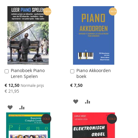
Pianoboek Piano
Piano Akkoorden
Aan
Aan
Leren Spelen
boek
winkelwagen
winkelwagen
toevoegen
toevoegen
Speciale
€ 12,50
€ 7,50
Normale prijs
prijs
€ 21,95
AAN
VOEG
AAN
VOEG
VERLANGLIJST
TOE
VERLANGLIJST
TOE
TOEVOEGEN
OM
TOEVOEGEN
OM
TE