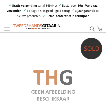
✓
✓
Gratis verzending
vanaf
€49
(NL)
Bestel voor
16u
-
Vandaag
✓
✓
verzonden
14 dagen
niet goed
-
geld terug
3 jaar garantie
op
✓
nieuwe producten
Betaal
achteraf
of
in termijnen
Ga
direct
Zoek
Mi
door
naar
Skip
de
to
inhoud
the
end
of
the
images
gallery