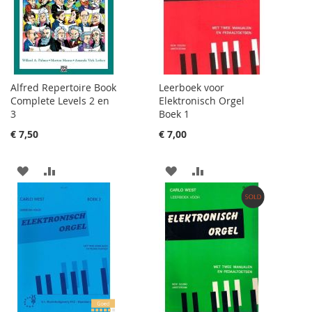
TE
VERGELIJKEN
VERGELIJKEN
Alfred Repertoire Book
Leerboek voor
Complete Levels 2 en
Elektronisch Orgel
3
Boek 1
€ 7,50
€ 7,00
AAN
VOEG
AAN
VOEG
VERLANGLIJST
TOE
VERLANGLIJST
TOE
TOEVOEGEN
OM
TOEVOEGEN
OM
TE
TE
VERGELIJKEN
VERGELIJKEN