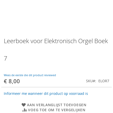
Skip
Leerboek voor Elektronisch Orgel Boek
to
the
beginning
of
7
the
images
gallery
Wees de eerste die dit product reviewed
€ 8,00
SKU
ELOR7
Informeer me wanneer dit product op voorraad is
AAN VERLANGLIJST TOEVOEGEN
VOEG TOE OM TE VERGELIJKEN