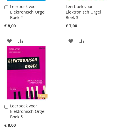
Leerboek voor
Leerboek voor
Aan
Elektronisch Orgel
Elektronisch Orgel
winkelwagen
Boek 2
Boek 3
toevoegen
€ 8,00
€ 7,00
AAN
VOEG
AAN
VOEG
VERLANGLIJST
TOE
VERLANGLIJST
TOE
TOEVOEGEN
OM
TOEVOEGEN
OM
TE
TE
VERGELIJKEN
VERGELIJKEN
Leerboek voor
Aan
Elektronisch Orgel
winkelwagen
Boek 5
toevoegen
€ 8,00