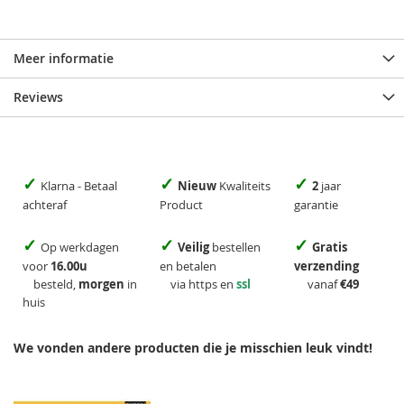
Meer informatie
Reviews
✓
✓
✓
Klarna - Betaal
Nieuw
Kwaliteits
2
jaar
achteraf
Product
garantie
✓
✓
✓
Op werkdagen
Veilig
bestellen
Gratis
voor
16.00u
en betalen
verzending
besteld,
morgen
in
via https en
ssl
vanaf
€49
huis
We vonden andere producten die je misschien leuk vindt!