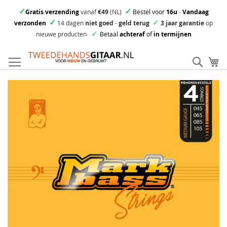
✓
✓
Gratis verzending
vanaf
€49
(NL)
Bestel voor
16u
-
Vandaag
✓
✓
verzonden
14 dagen
niet goed
-
geld terug
3 jaar garantie
op
✓
nieuwe producten
Betaal
achteraf
of
in termijnen
Ga
direct
Zoek
Mi
door
naar
Skip
de
to
inhoud
the
end
of
the
images
gallery