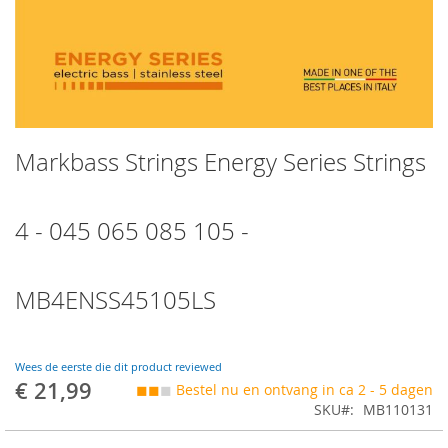
Skip
Markbass Strings Energy Series Strings
to
the
beginning
of
4 - 045 065 085 105 -
the
images
gallery
MB4ENSS45105LS
Wees de eerste die dit product reviewed
€ 21,99
◼◼
◼
Bestel nu en ontvang in ca 2 - 5 dagen
SKU
MB110131