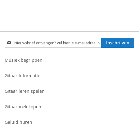
Schrijf
Inschrijven
je
in
voor
Muziek begrippen
onze
nieuwsbrief:
Gitaar Informatie
Gitaar leren spelen
Gitaarboek kopen
Geluid huren