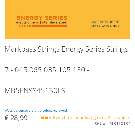
Skip
Markbass Strings Energy Series Strings
to
the
beginning
of
7 - 045 065 085 105 130 -
the
images
gallery
MB5ENSS45130LS
Wees de eerste die dit product reviewed
€ 28,99
◼◼
◼
Bestel nu en ontvang in ca 2 - 5 dagen
SKU
MB110134