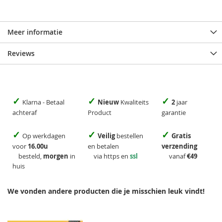
Meer informatie
Reviews
✓
✓
✓
Klarna - Betaal
Nieuw
Kwaliteits
2
jaar
achteraf
Product
garantie
✓
✓
✓
Op werkdagen
Veilig
bestellen
Gratis
voor
16.00u
en betalen
verzending
besteld,
morgen
in
via https en
ssl
vanaf
€49
huis
We vonden andere producten die je misschien leuk vindt!