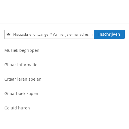
Schrijf
Inschrijven
je
in
voor
Muziek begrippen
onze
nieuwsbrief:
Gitaar Informatie
Gitaar leren spelen
Gitaarboek kopen
Geluid huren