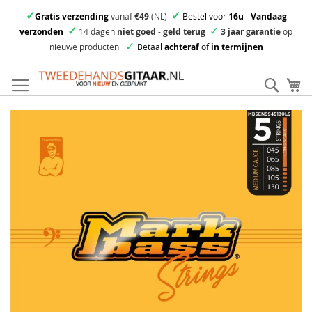
✓
✓
Gratis verzending
vanaf
€49
(NL)
Bestel voor
16u
-
Vandaag
✓
✓
verzonden
14 dagen
niet goed
-
geld terug
3 jaar garantie
op
✓
nieuwe producten
Betaal
achteraf
of
in termijnen
Ga
direct
Zoek
Mi
door
naar
Skip
de
to
inhoud
the
end
of
the
images
gallery