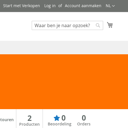
Taal
Start met Verkopen
Log in
Account aanmaken
NL
Mijn wi
Zoeken
Zoeken
0
0
2
etouren
Beoordeling
Orders
Producten