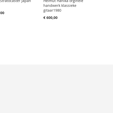
Stratocaster Japan
Helmut Hanika orginele
handwerk klassieke
gitaar1980
,00
€ 600,00