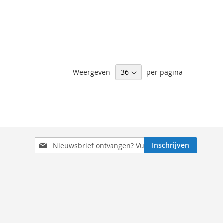
Weergeven
per pagina
Schrijf
Inschrijven
je
in
voor
onze
nieuwsbrief: