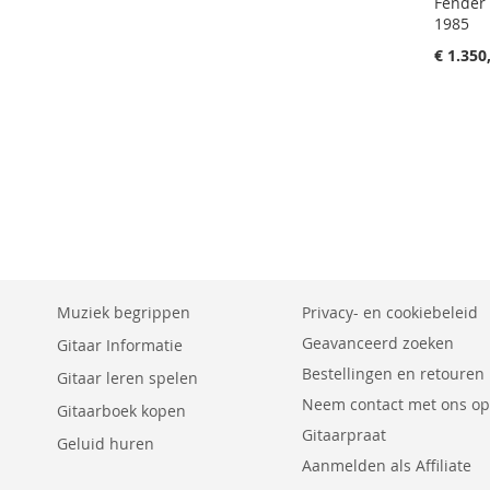
Fender 
1985
€ 1.350
Aan winkelwagen toevoegen
Aan winkelwagen toevoegen
AAN
AAN
VERLANGLIJST
VOEG
VERLANGLIJST
VOEG
TOEVOEGEN
TOE
TOEVOEGEN
TOE
OM
OM
TE
TE
Muziek begrippen
Privacy- en cookiebeleid
VERGELIJKEN
Geavanceerd zoeken
Gitaar Informatie
VERGELIJKEN
Bestellingen en retouren
Gitaar leren spelen
Neem contact met ons op
Gitaarboek kopen
Gitaarpraat
Geluid huren
Aanmelden als Affiliate