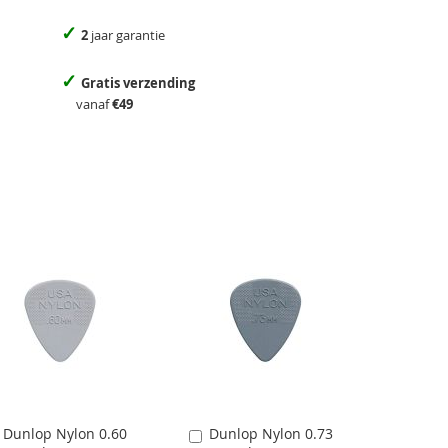
✓
2
jaar garantie
✓
Gratis verzending
vanaf
€49
Dunlop Nylon 0.60
Dunlop Nylon 0.73
Aan
Aan