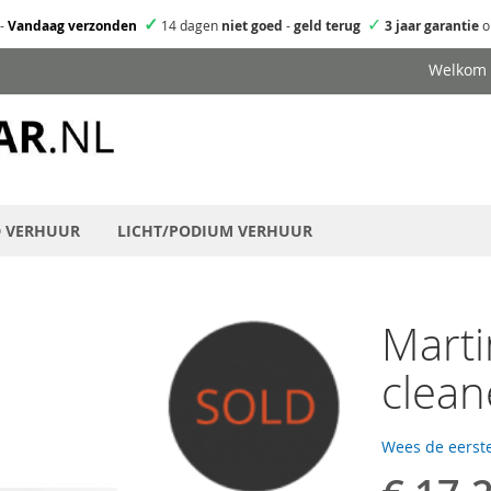
✓
✓
-
Vandaag verzonden
14 dagen
niet goed
-
geld terug
3 jaar garantie
o
Welkom
D VERHUUR
LICHT/PODIUM VERHUUR
Marti
cleane
Wees de eerste