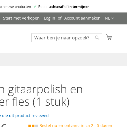
✓
p nieuwe producten
Betaal
achteraf
of
in termijnen
Taal
Start met Verkopen
Log in
Account aanmaken
NL
Mijn wi
Zoeken
Zoeken
n gitaarpolish en
r fles (1 stuk)
 die dit product reviewed
◼◼
◼
Bestel nu en ontvang in ca 2 - 5 dagen