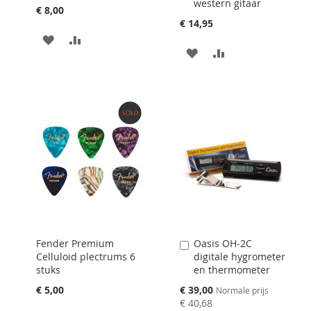
western gitaar
winkelwagen
winkelwagen
€ 8,00
toevoegen
toevoegen
€ 14,95
AAN
VOEG
AAN
VOEG
VERLANGLIJST
TOE
VERLANGLIJST
TOE
TOEVOEGEN
OM
TOEVOEGEN
OM
TE
TE
VERGELIJKEN
VERGELIJKEN
Fender Premium
Oasis OH-2C
Aan
Celluloid plectrums 6
digitale hygrometer
winkelwagen
stuks
en thermometer
toevoegen
Speciale
€ 5,00
€ 39,00
Normale prijs
prijs
€ 40,68