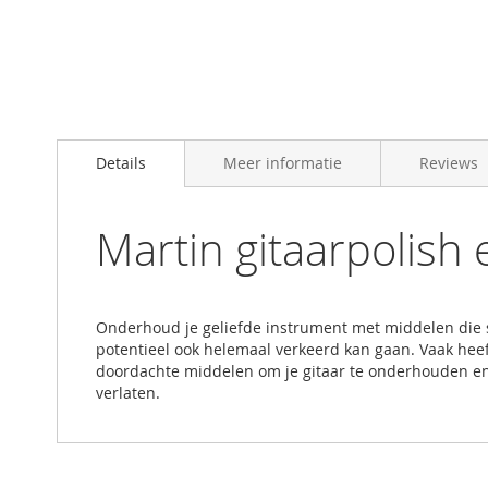
Skip
to
Details
Meer informatie
Reviews
the
beginning
of
the
Martin gitaarpolish e
images
gallery
Onderhoud je geliefde instrument met middelen die s
potentieel ook helemaal verkeerd kan gaan. Vaak hee
doordachte middelen om je gitaar te onderhouden en 
verlaten.