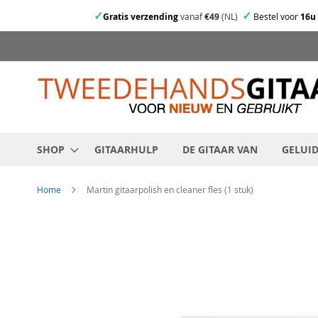
✓
✓
Gratis verzending
vanaf
€49
(NL)
Bestel voor
16u
Ga
direct
door
naar
de
inhoud
SHOP
GITAARHULP
DE GITAAR VAN
GELUI
Home
Martin gitaarpolish en cleaner fles (1 stuk)
Skip
to
the
end
of
the
images
gallery