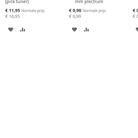
(pick tuner)
mm plectrum
winkelwagen
toevoegen
Speciale
Speciale
Spe
€ 11,95
€ 0,90
€ 
Normale prijs
Normale prijs
prijs
prijs
pri
€ 16,95
€ 0,99
€ 
AAN
VOEG
AAN
VOEG
VERLANGLIJST
TOE
VERLANGLIJST
TOE
TOEVOEGEN
OM
TOEVOEGEN
OM
TE
TE
VERGELIJKEN
VERGELIJKEN