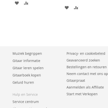
AAN
VOEG
AAN
VOEG
VERLANGLIJST
TOE
VERLANGLIJST
TOE
TOEVOEGEN
OM
TOEVOEGEN
OM
TE
TE
VERGELIJKEN
VERGELIJKEN
Muziek begrippen
Privacy- en cookiebeleid
Geavanceerd zoeken
Gitaar Informatie
Bestellingen en retouren
Gitaar leren spelen
Neem contact met ons op
Gitaarboek kopen
Gitaarpraat
Geluid huren
Aanmelden als Affiliate
Start met Verkopen
Hulp en Service
Service centrum