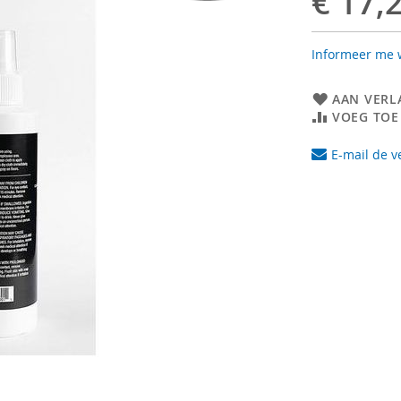
€ 17,
Informeer me w
AAN VERL
VOEG TOE
E-mail de v