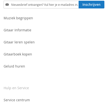
Schrijf
Inschrijven
je
in
voor
Muziek begrippen
onze
nieuwsbrief:
Gitaar Informatie
Gitaar leren spelen
Gitaarboek kopen
Geluid huren
Hulp en Service
Service centrum