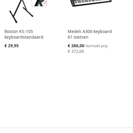
Boston KS-105
Medeli A300 keyboard
keyboardstandaard
61 toetsen
Speciale
€ 29,95
€ 266,00
Normale prijs
prijs
€ 372,68