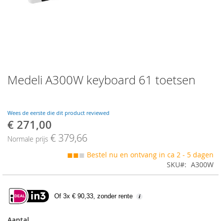
Skip
Medeli A300W keyboard 61 toetsen
to
the
beginning
of
Wees de eerste die dit product reviewed
the
€ 271,00
Speciale
images
prijs
€ 379,66
gallery
Normale prijs
◼◼
◼
Bestel nu en ontvang in ca 2 - 5 dagen
SKU
A300W
Of 3x € 90,33, zonder rente
Aantal