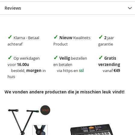
Reviews
✓
✓
✓
Klarna - Betaal
Nieuw
Kwaliteits
2
jaar
achteraf
Product
garantie
✓
✓
✓
Op werkdagen
Veilig
bestellen
Gratis
voor
16.00u
en betalen
verzending
besteld,
morgen
in
via https en
ssl
vanaf
€49
huis
We vonden andere producten die je misschien leuk vindt!