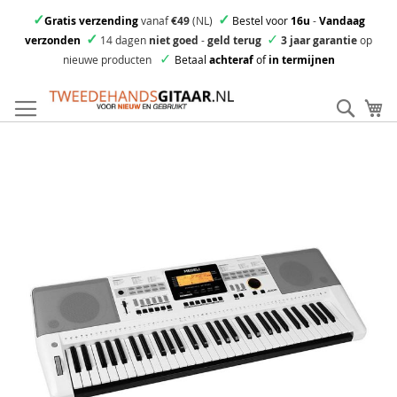
✓
✓
Gratis verzending
vanaf
€49
(NL)
Bestel voor
16u
-
Vandaag
✓
✓
verzonden
14 dagen
niet goed
-
geld terug
3 jaar garantie
op
✓
nieuwe producten
Betaal
achteraf
of
in termijnen
Ga
direct
Zoek
Mi
door
naar
Skip
de
to
inhoud
the
end
of
the
images
gallery