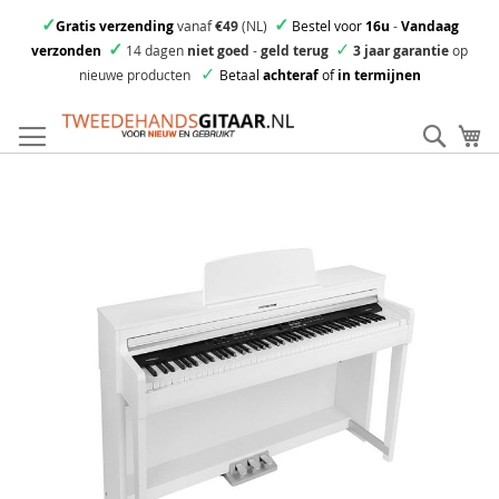
✓
✓
Gratis verzending
vanaf
€49
(NL)
Bestel voor
16u
-
Vandaag
✓
✓
verzonden
14 dagen
niet goed
-
geld terug
3 jaar garantie
op
✓
nieuwe producten
Betaal
achteraf
of
in termijnen
Ga
direct
Zoek
Mi
door
naar
Skip
de
to
inhoud
the
end
of
the
images
gallery