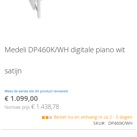
Skip
Medeli DP460K/WH digitale piano wit
to
the
beginning
of
satijn
the
images
gallery
Wees de eerste die dit product reviewed
€ 1.099,00
Speciale
prijs
€ 1.438,78
Normale prijs
◼◼
◼
Bestel nu en ontvang in ca 2 - 5 dagen
SKU
DP460K/WH