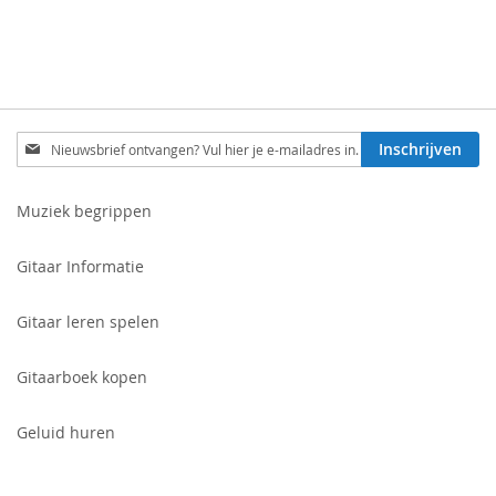
Schrijf
Inschrijven
je
in
voor
Muziek begrippen
onze
nieuwsbrief:
Gitaar Informatie
Gitaar leren spelen
Gitaarboek kopen
Geluid huren