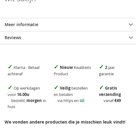
Meer informatie
Reviews
✓
✓
✓
Klarna - Betaal
Nieuw
Kwaliteits
2
jaar
achteraf
Product
garantie
✓
✓
✓
Op werkdagen
Veilig
bestellen
Gratis
voor
16.00u
en betalen
verzending
besteld,
morgen
in
via https en
ssl
vanaf
€49
huis
We vonden andere producten die je misschien leuk vindt!