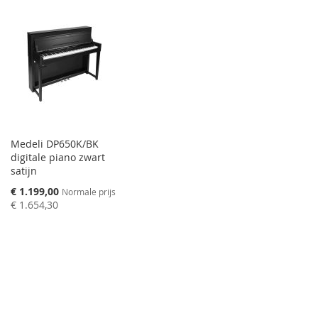
Medeli DP650K/BK
digitale piano zwart
satijn
Speciale
€ 1.199,00
Normale prijs
prijs
€ 1.654,30