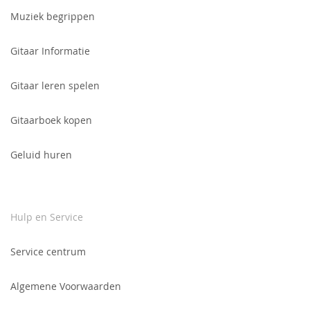
in
voor
Muziek begrippen
onze
nieuwsbrief:
Gitaar Informatie
Gitaar leren spelen
Gitaarboek kopen
Geluid huren
Hulp en Service
Service centrum
Algemene Voorwaarden