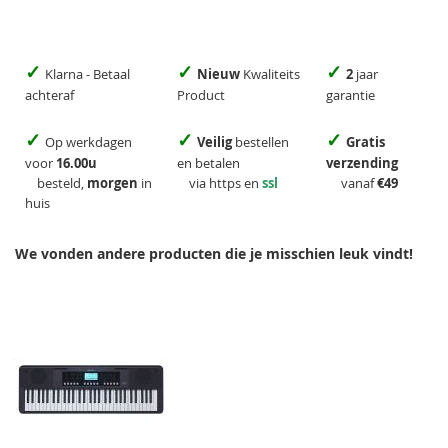
✓
✓
✓
Klarna - Betaal
Nieuw
Kwaliteits
2
jaar
achteraf
Product
garantie
✓
✓
✓
Op werkdagen
Veilig
bestellen
Gratis
voor
16.00u
en betalen
verzending
besteld,
morgen
in
via https en
ssl
vanaf
€49
huis
We vonden andere producten die je misschien leuk vindt!