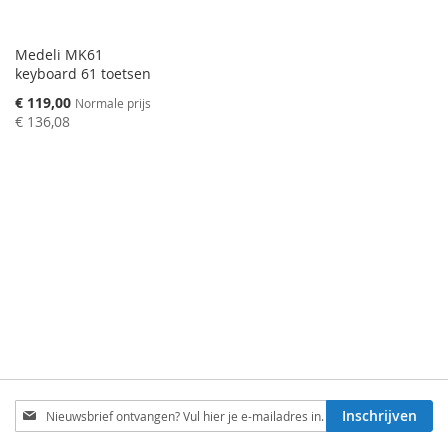
Medeli MK61
keyboard 61 toetsen
Speciale
€ 119,00
Normale prijs
prijs
€ 136,08
Schrijf
Inschrijven
je