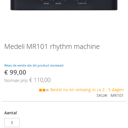
Skip
Medeli MR101 rhythm machine
to
the
beginning
of
Wees de eerste die dit product reviewed
the
€ 99,00
Speciale
images
prijs
€ 110,00
gallery
Normale prijs
◼◼
◼
Bestel nu en ontvang in ca 2 - 5 dagen
SKU
MR101
Aantal