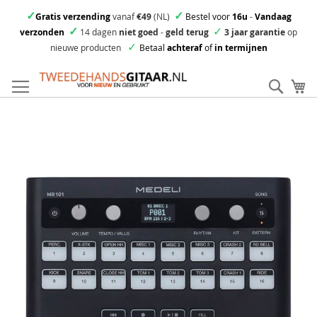
✓
✓
Gratis verzending
vanaf
€49
(NL)
Bestel voor
16u
-
Vandaag
✓
✓
verzonden
14 dagen
niet goed
-
geld terug
3 jaar garantie
op
✓
nieuwe producten
Betaal
achteraf
of
in termijnen
Ga
direct
Zoek
Mi
door
naar
Skip
de
to
inhoud
the
end
of
the
images
gallery