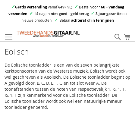
✓
✓
Gratis verzending
vanaf
€49
(NL)
Bestel voor
16u
-
Vandaag
✓
✓
verzonden
14 dagen
niet goed
-
geld terug
3 jaar garantie
op
✓
nieuwe producten
Betaal
achteraf
of
in termijnen
Ga
direct
Zoek
Mi
door
naar
Eolisch
de
inhoud
De Eolische toonladder is een van de zeven belangrijkste
kerktoonsoorten van de Westerse muziek. Eolisch wordt ook
wel geschreven als Aeolisch. De Eolische toonladder begint op
A gevolgd door, B, C, D, E, F, G en tot slot weer A. De
toonafstanden tussen de noten van respectievelijk 1, ½, 1, 1,
½, 1, 1 zijn kenmerkend voor de Eolische toonladder. De
Eolische toonladder wordt ook wel een natuurlijke mineur
toonladder genoemd.