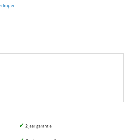
erkoper
✓
2
jaar garantie