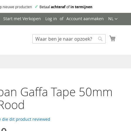
✓
p nieuwe producten
Betaal
achteraf
of
in termijnen
Taal
Start met Verkopen
Log in
Account aanmaken
NL
Mijn wi
Zoeken
Zoeken
iban Gaffa Tape 50mm
Rood
 die dit product reviewed