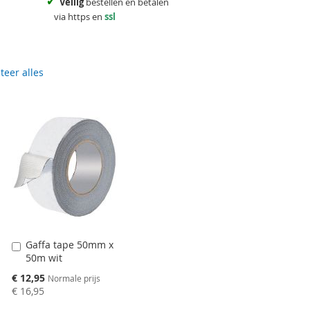
✓
Veilig
bestellen en betalen
via https en
ssl
teer alles
Gaffa tape 50mm x
Aan
50m wit
winkelwagen
toevoegen
Speciale
€ 12,95
Normale prijs
prijs
€ 16,95