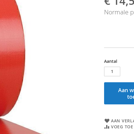
€ 14,
prijs
Normale pr
Aantal
Aan w
to
AAN VERL
VOEG TOE