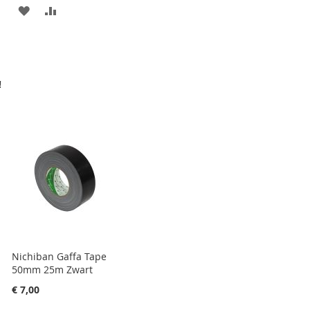
AAN
VOEG
VERLANGLIJST
TOE
TOEVOEGEN
OM
TE
!
VERGELIJKEN
Nichiban Gaffa Tape
50mm 25m Zwart
€ 7,00