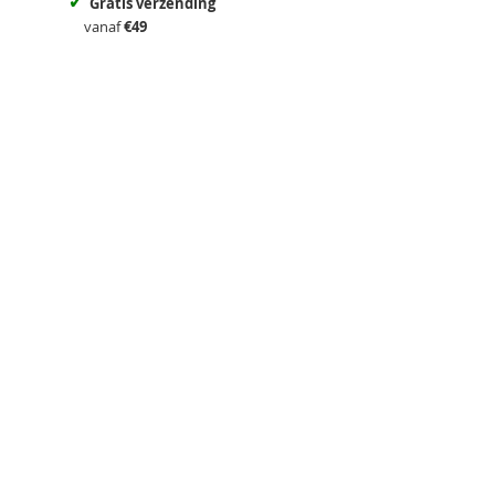
✓
Gratis verzending
vanaf
€49