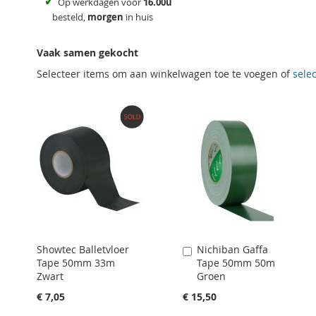
✓
Op werkdagen voor
16.00u
besteld,
morgen
in huis
Vaak samen gekocht
Selecteer items om aan winkelwagen toe te voegen of
selec
Showtec Balletvloer
Nichiban Gaffa
Aan
Tape 50mm 33m
Tape 50mm 50m
winkelwagen
Zwart
Groen
toevoegen
€ 7,05
€ 15,50