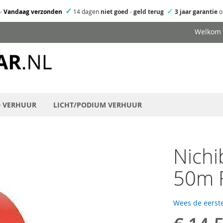
✓
✓
-
Vandaag verzonden
14 dagen
niet goed
-
geld terug
3 jaar garantie
o
Welkom
D VERHUUR
LICHT/PODIUM VERHUUR
Nich
50m 
Wees de eerste
Speciale