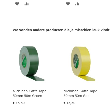
AAN
VOEG
AAN
VOEG
VERLANGLIJST
TOE
VERLANGLIJST
TOE
TOEVOEGEN
OM
TOEVOEGEN
OM
TE
TE
We vonden andere producten die je misschien leuk vindt
VERGELIJKEN
VERGELIJKEN
Nichiban Gaffa Tape
Nichiban Gaffa Tape
50mm 50m Groen
50mm 50m Geel
€ 15,50
€ 15,50