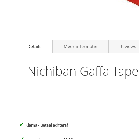
Skip
to
Details
Meer informatie
Reviews
the
beginning
of
the
Nichiban Gaffa Ta
images
gallery
✓
Klarna - Betaal achteraf