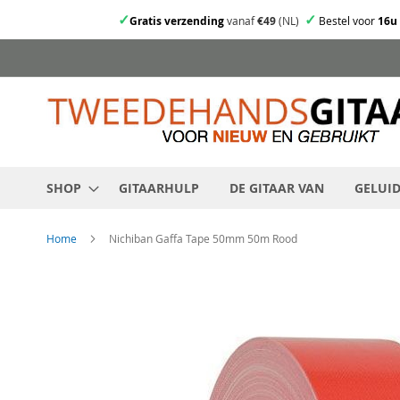
✓
✓
Gratis verzending
vanaf
€49
(NL)
Bestel voor
16u
Ga
direct
door
naar
de
inhoud
SHOP
GITAARHULP
DE GITAAR VAN
GELUI
Home
Nichiban Gaffa Tape 50mm 50m Rood
Skip
to
the
end
of
the
images
gallery