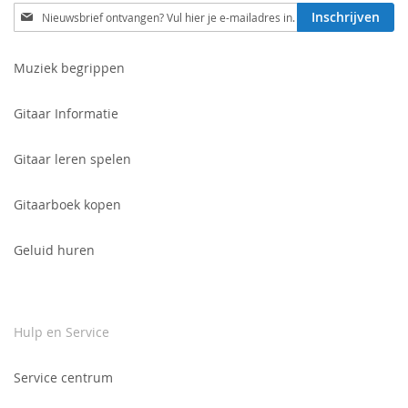
Schrijf
Inschrijven
je
in
voor
Muziek begrippen
onze
nieuwsbrief:
Gitaar Informatie
Gitaar leren spelen
Gitaarboek kopen
Geluid huren
Hulp en Service
Service centrum