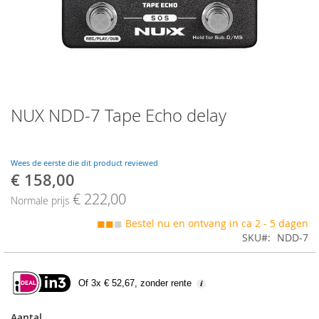
Skip
NUX NDD-7 Tape Echo delay
to
the
beginning
of
Wees de eerste die dit product reviewed
the
€ 158,00
Speciale
images
prijs
€ 222,00
gallery
Normale prijs
◼◼
◼
Bestel nu en ontvang in ca 2 - 5 dagen
SKU
NDD-7
Of 3x € 52,67, zonder rente
Aantal