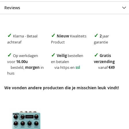
Reviews
✓
✓
✓
Klarna - Betaal
Nieuw
Kwaliteits
2
jaar
achteraf
Product
garantie
✓
✓
✓
Op werkdagen
Veilig
bestellen
Gratis
voor
16.00u
en betalen
verzending
besteld,
morgen
in
via https en
ssl
vanaf
€49
huis
We vonden andere producten die je misschien leuk vindt!