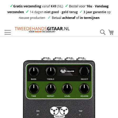
✓
✓
Gratis verzending
vanaf
€49
(NL)
Bestel voor
16u
-
Vandaag
✓
✓
verzonden
14 dagen
niet goed
-
geld terug
3 jaar garantie
op
✓
nieuwe producten
Betaal
achteraf
of
in termijnen
Ga
direct
Zoek
Mi
door
naar
Skip
de
to
inhoud
the
end
of
the
images
gallery