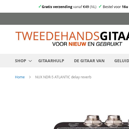
✓
✓
Gratis verzending
vanaf
€49
(NL)
Bestel voor
16u
Ga
direct
door
naar
de
inhoud
SHOP
GITAARHULP
DE GITAAR VAN
GELUI
Home
NUX NDR-5 ATLANTIC delay reverb
Skip
to
the
end
of
the
images
gallery