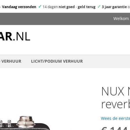
✓
✓
-
Vandaag verzonden
14 dagen
niet goed
-
geld terug
3 jaar garantie
o
Welkom
D VERHUUR
LICHT/PODIUM VERHUUR
NUX 
rever
Wees de eerste
Speciale