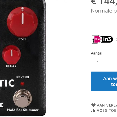
€ 144
prijs
Normale pr
Aantal
Aan w
to
AAN VERL
VOEG TOE