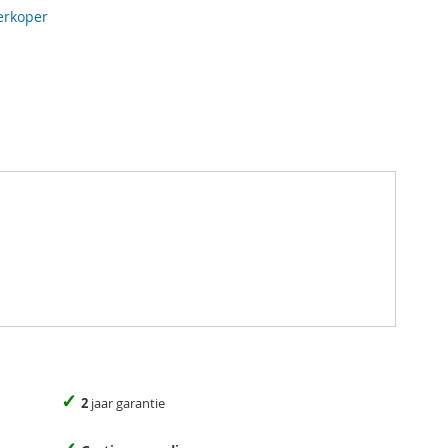
erkoper
✓
2
jaar garantie