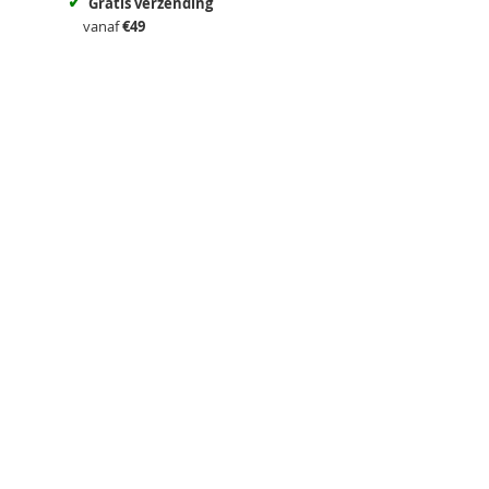
✓
Gratis verzending
vanaf
€49