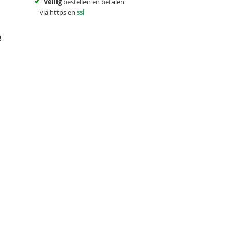
✓
Veilig
bestellen en betalen
via https en
ssl
!