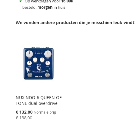
✓
Op werkdagen voor
16.00u
besteld,
morgen
in huis
We vonden andere producten die je misschien leuk vindt
NUX NDO-6 QUEEN OF
TONE dual overdrive
Speciale
€ 132,00
Normale prijs
prijs
€ 138,00