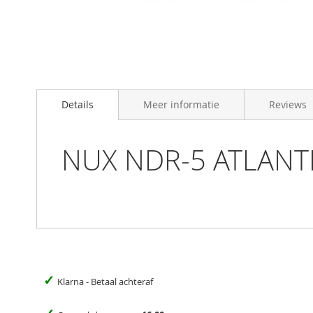
Skip
to
Details
Meer informatie
Reviews
the
beginning
of
the
NUX NDR-5 ATLANTIC
images
gallery
✓
Klarna - Betaal achteraf