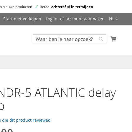
✓
p nieuwe producten
Betaal
achteraf
of
in termijnen
Taal
Start met Verkopen
Log in
Account aanmaken
NL
Mijn wi
Zoeken
Zoeken
NDR-5 ATLANTIC delay
b
 die dit product reviewed