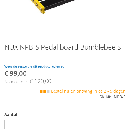
Skip
NUX NPB-S Pedal board Bumblebee S
to
the
beginning
of
Wees de eerste die dit product reviewed
the
€ 99,00
Speciale
images
prijs
€ 120,00
gallery
Normale prijs
◼◼
◼
Bestel nu en ontvang in ca 2 - 5 dagen
SKU
NPB-S
Aantal