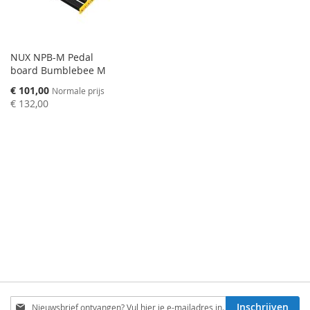
NUX NPB-M Pedal
board Bumblebee M
Speciale
€ 101,00
Normale prijs
prijs
€ 132,00
Schrijf
Inschrijven