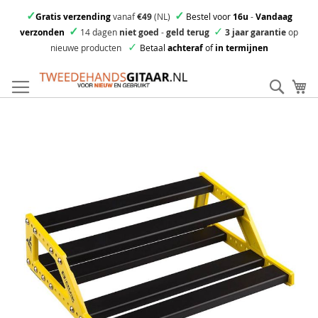
✓
✓
Gratis verzending
vanaf
€49
(NL)
Bestel voor
16u
-
Vandaag
✓
✓
verzonden
14 dagen
niet goed
-
geld terug
3 jaar garantie
op
✓
nieuwe producten
Betaal
achteraf
of
in termijnen
Ga
direct
Zoek
Mi
door
naar
Skip
de
to
inhoud
the
end
of
the
images
gallery