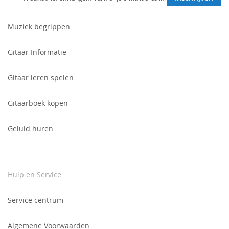
je
in
voor
Muziek begrippen
onze
nieuwsbrief:
Gitaar Informatie
Gitaar leren spelen
Gitaarboek kopen
Geluid huren
Hulp en Service
Service centrum
Algemene Voorwaarden