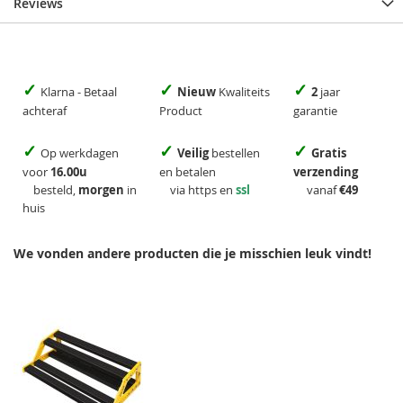
Reviews
✓
✓
✓
Klarna - Betaal
Nieuw
Kwaliteits
2
jaar
achteraf
Product
garantie
✓
✓
✓
Op werkdagen
Veilig
bestellen
Gratis
voor
16.00u
en betalen
verzending
besteld,
morgen
in
via https en
ssl
vanaf
€49
huis
We vonden andere producten die je misschien leuk vindt!