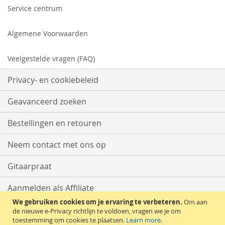
Service centrum
Algemene Voorwaarden
Veelgestelde vragen (FAQ)
Privacy- en cookiebeleid
Geavanceerd zoeken
Bestellingen en retouren
Neem contact met ons op
Gitaarpraat
Aanmelden als Affiliate
We gebruiken cookies om je ervaring te verbeteren.
Om aan
Start met Verkopen
de nieuwe e-Privacy richtlijn te voldoen, vragen we je om
toestemming om cookies te plaatsen.
Learn more
.