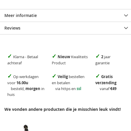
Meer informatie
Reviews
✓
✓
✓
Klarna - Betaal
Nieuw
Kwaliteits
2
jaar
achteraf
Product
garantie
✓
✓
✓
Op werkdagen
Veilig
bestellen
Gratis
voor
16.00u
en betalen
verzending
besteld,
morgen
in
via https en
ssl
vanaf
€49
huis
We vonden andere producten die je misschien leuk vindt!