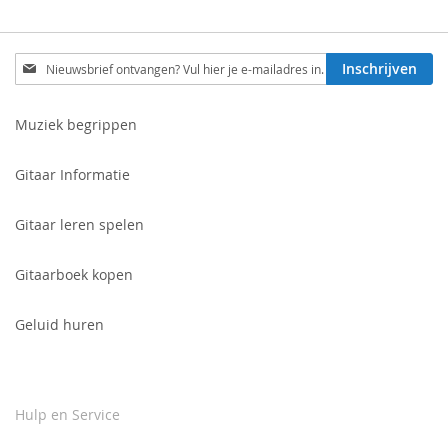
Schrijf
Inschrijven
je
in
voor
Muziek begrippen
onze
nieuwsbrief:
Gitaar Informatie
Gitaar leren spelen
Gitaarboek kopen
Geluid huren
Hulp en Service