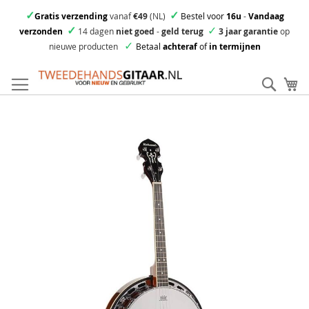
✓
✓
Gratis verzending
vanaf
€49
(NL)
Bestel voor
16u
-
Vandaag
✓
✓
verzonden
14 dagen
niet goed
-
geld terug
3 jaar garantie
op
✓
nieuwe producten
Betaal
achteraf
of
in termijnen
Ga
direct
Zoek
Mi
door
naar
Skip
de
to
inhoud
the
end
of
the
images
gallery