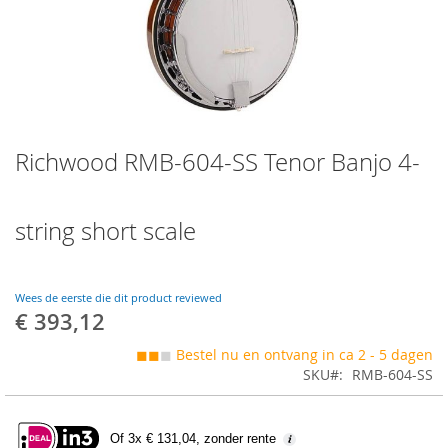
Skip
Richwood RMB-604-SS Tenor Banjo 4-
to
the
beginning
of
string short scale
the
images
gallery
Wees de eerste die dit product reviewed
€ 393,12
◼◼
◼
Bestel nu en ontvang in ca 2 - 5 dagen
SKU
RMB-604-SS
Of 3x € 131,04, zonder rente