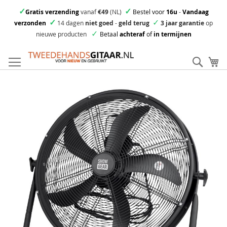
✓
✓
Gratis verzending
vanaf
€49
(NL)
Bestel voor
16u
-
Vandaag
✓
✓
verzonden
14 dagen
niet goed
-
geld terug
3 jaar garantie
op
✓
nieuwe producten
Betaal
achteraf
of
in termijnen
Ga
direct
Zoek
Mi
door
naar
Skip
de
to
inhoud
the
end
of
the
images
gallery