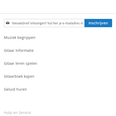
Schrijf
Inschrijven
je
in
voor
Muziek begrippen
onze
nieuwsbrief:
Gitaar Informatie
Gitaar leren spelen
Gitaarboek kopen
Geluid huren
Hulp en Service