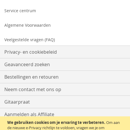
Service centrum
Algemene Voorwaarden
Veelgestelde vragen (FAQ)
Privacy- en cookiebeleid
Geavanceerd zoeken
Bestellingen en retouren
Neem contact met ons op
Gitaarpraat
Aanmelden als Affiliate
We gebruiken cookies om je ervaring te verbeteren.
Om aan
Start met Verkopen
de nieuwe e-Privacy richtlijn te voldoen, vragen we je om