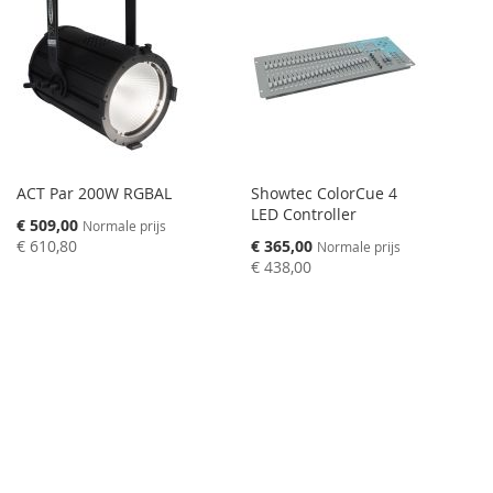
ACT Par 200W RGBAL
Showtec ColorCue 4
LED Controller
Speciale
€ 509,00
Normale prijs
prijs
Speciale
€ 610,80
€ 365,00
Normale prijs
prijs
€ 438,00