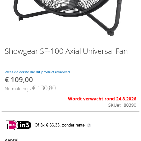
Skip
Showgear SF-100 Axial Universal Fan
to
the
beginning
of
Wees de eerste die dit product reviewed
the
€ 109,00
Speciale
images
prijs
€ 130,80
gallery
Normale prijs
Wordt verwacht rond 24.8.2026
SKU
80390
Of 3x € 36,33, zonder rente
Aantal