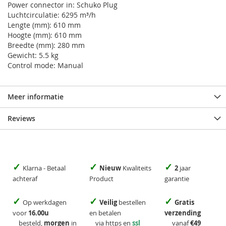
Power connector in: Schuko Plug
Luchtcirculatie: 6295 m³/h
Lengte (mm): 610 mm
Hoogte (mm): 610 mm
Breedte (mm): 280 mm
Gewicht: 5.5 kg
Control mode: Manual
Meer informatie
Reviews
✓
✓
✓
Klarna - Betaal
Nieuw
Kwaliteits
2
jaar
achteraf
Product
garantie
✓
✓
✓
Op werkdagen
Veilig
bestellen
Gratis
voor
16.00u
en betalen
verzending
besteld,
morgen
in
via https en
ssl
vanaf
€49