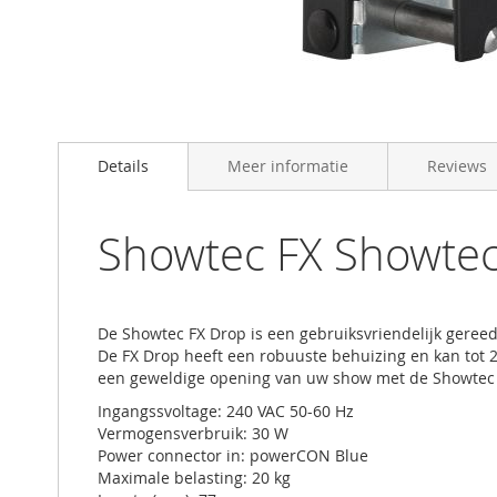
Skip
to
Details
Meer informatie
Reviews
the
beginning
of
the
Showtec FX Showte
images
gallery
De Showtec FX Drop is een gebruiksvriendelijk gereed
De FX Drop heeft een robuuste behuizing en kan tot 
een geweldige opening van uw show met de Showtec 
Ingangssvoltage: 240 VAC 50-60 Hz
Vermogensverbruik: 30 W
Power connector in: powerCON Blue
Maximale belasting: 20 kg