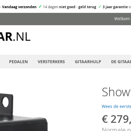
✓
✓
-
Vandaag verzonden
14 dagen
niet goed
-
geld terug
3 jaar garantie
o
Welkom
PEDALEN
VERSTERKERS
GITAARHULP
DE GITAA
Show
Wees de eerste
€ 279
Speciale
prijs
Normale pr