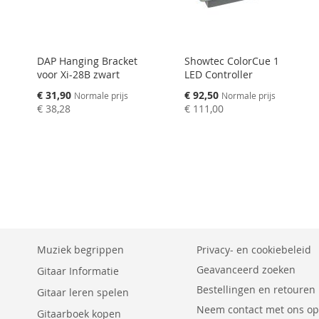
DAP Hanging Bracket
Showtec ColorCue 1
voor Xi-28B zwart
LED Controller
Speciale
Speciale
€ 31,90
€ 92,50
Normale prijs
Normale prijs
prijs
prijs
€ 38,28
€ 111,00
Muziek begrippen
Privacy- en cookiebeleid
Geavanceerd zoeken
Gitaar Informatie
Bestellingen en retouren
Gitaar leren spelen
Neem contact met ons op
Gitaarboek kopen