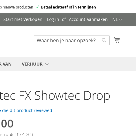
✓
p nieuwe producten
Betaal
achteraf
of
in termijnen
Taal
Start met Verkopen
Log in
Account aanmaken
NL
Mijn wi
Zoeken
Zoeken
R VAN
VERHUUR
tec FX Showtec Drop
 die dit product reviewed
,00
ijs
€ 334,80