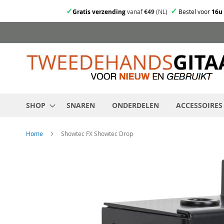
✓
✓
Gratis verzending
vanaf
€49
(NL)
Bestel voor
16u
Ga
direct
door
naar
de
inhoud
SHOP
SNAREN
ONDERDELEN
ACCESSOIRES
Home
Showtec FX Showtec Drop
Skip
to
the
end
of
the
images
gallery