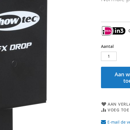
Aantal
Aan w
to
AAN VERL
VOEG TOE
E-mail de v