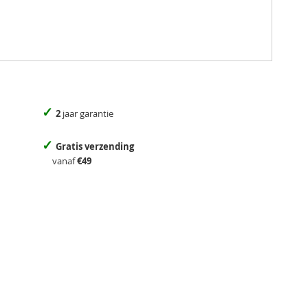
✓
2
jaar garantie
✓
Gratis verzending
vanaf
€49