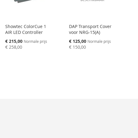
Showtec ColorCue 1
DAP Transport Cover
AIR LED Controller
voor NRG-15(A)
Speciale
Speciale
€ 215,00
€ 125,00
Normale prijs
Normale prijs
prijs
prijs
€ 258,00
€ 150,00