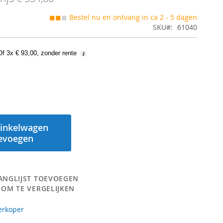
◼◼
◼
Bestel nu en ontvang in ca 2 - 5 dagen
SKU
61040
Of 3x € 93,00, zonder rente
inkelwagen
evoegen
ANGLIJST TOEVOEGEN
 OM TE VERGELIJKEN
erkoper