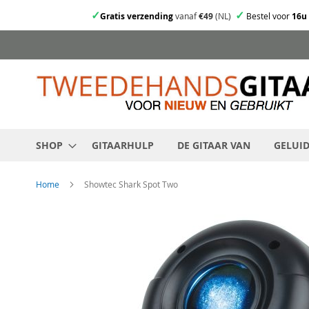
✓
✓
Gratis verzending
vanaf
€49
(NL)
Bestel voor
16u
Ga
direct
door
naar
de
inhoud
SHOP
GITAARHULP
DE GITAAR VAN
GELUI
Home
Showtec Shark Spot Two
Skip
to
the
end
of
the
images
gallery