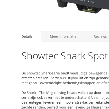
Skip
to
Details
Meer informatie
Reviews
the
beginning
of
the
Showtec Shark Spot
images
gallery
De Showtec Shark-serie biedt veelzijdige bewegende l
effecten creëren. Ze zien er stijlvol uit en zijn gema
met gebruiksvriendelijke bedieningsknoppen en afst
De Shark - The Meg moving heads vallen op door hun k
serie zijn ook zeker niet te onderschatten! Neem bij
daarentegen leveren een mooie, strakke, ver reikende
zachte randen, perfect voor een levendige kleurenmi