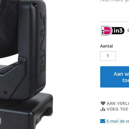
Aantal
Aan w
to
AAN VERL
VOEG TOE
E-mail de v