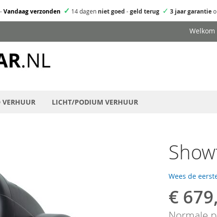
✓
✓
-
Vandaag verzonden
14 dagen
niet goed
-
geld terug
3 jaar garantie
o
Welkom
D VERHUUR
LICHT/PODIUM VERHUUR
Showt
Wees de eerste
€ 679
Speciale
prijs
Normale pr