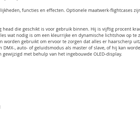
ijkheden, functies en effecten. Optionele maatwerk-flightcases zij
head die geschikt is voor gebruik binnen. Hij is vijftig procent k
lles wat nodig is om een kleurrijke en dynamische lichtshow op t
n worden gebruikt om ervoor te zorgen dat alles er haarscherp uitz
n DMX-, auto- of geluidsmodus als master of slave, of hij kan wor
n gewijzigd met behulp van het ingebouwde OLED-display.
d