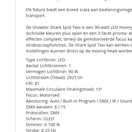
Elk fixture biedt een breed scala aan bedieningsmogel
transport.
De Showtec Shark Spot Two is een 90-watt LED moving 
dichroïde kleuren plus open en een 3-facet prisma: a
effecten compleet, terwijl de gemotoriseerde focus ka
stroboscoopfuncties. De Shark Spot Two kan werken i
Instellingen kunnen direct op de moving head worde
Type Lichtbron: LED
Aantal Lichtbronnen: 1
Vermogen Lichtbron: 90 W
Lichtstroom (Totaal): 2923 lm
CRI: 81
Maximale Circulaire Stralingshoek: 15°
Focus: Motorised
Aansturing: Auto / Built-in Program / DMX / IR / Soun
DMX-kanalen: 8 / 15
Protocollen: DMX
Scherm: OLED
Dimmer: 0-100 %
Strobe: 0-25 Hz