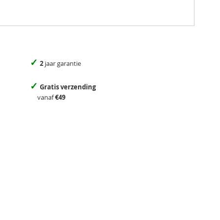
✓
2
jaar garantie
✓
Gratis verzending
vanaf
€49