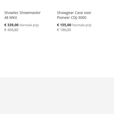
Showtec Showmaster
Showgear Case voor
48 MKII
Pioneer CDJ-3000
Speciale
Speciale
€ 339,00
€ 155,00
Normale prijs
Normale prijs
prijs
prijs
€ 406,80
€ 186,00