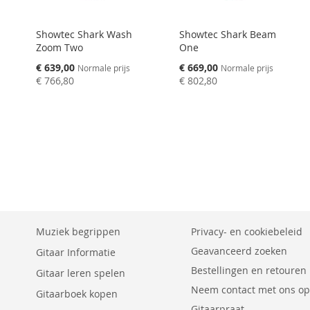
Showtec Shark Wash
Showtec Shark Beam
Zoom Two
One
Speciale
Speciale
€ 639,00
€ 669,00
Normale prijs
Normale prijs
prijs
prijs
€ 766,80
€ 802,80
Muziek begrippen
Privacy- en cookiebeleid
Geavanceerd zoeken
Gitaar Informatie
Bestellingen en retouren
Gitaar leren spelen
Neem contact met ons op
Gitaarboek kopen
Gitaarpraat