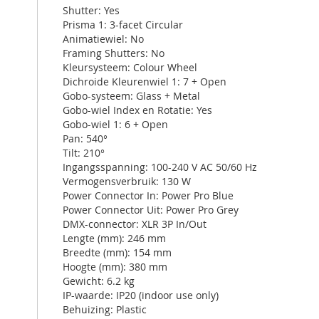
Shutter: Yes
Prisma 1: 3-facet Circular
Animatiewiel: No
Framing Shutters: No
Kleursysteem: Colour Wheel
Dichroide Kleurenwiel 1: 7 + Open
Gobo-systeem: Glass + Metal
Gobo-wiel Index en Rotatie: Yes
Gobo-wiel 1: 6 + Open
Pan: 540°
Tilt: 210°
Ingangsspanning: 100-240 V AC 50/60 Hz
Vermogensverbruik: 130 W
Power Connector In: Power Pro Blue
Power Connector Uit: Power Pro Grey
DMX-connector: XLR 3P In/Out
Lengte (mm): 246 mm
Breedte (mm): 154 mm
Hoogte (mm): 380 mm
Gewicht: 6.2 kg
IP-waarde: IP20 (indoor use only)
Behuizing: Plastic