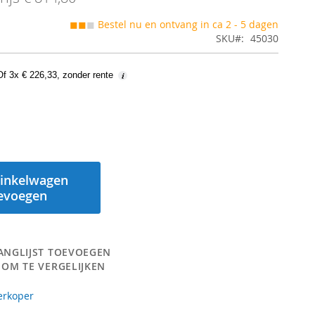
◼◼
◼
Bestel nu en ontvang in ca 2 - 5 dagen
SKU
45030
Of 3x € 226,33, zonder rente
inkelwagen
evoegen
ANGLIJST TOEVOEGEN
 OM TE VERGELIJKEN
erkoper