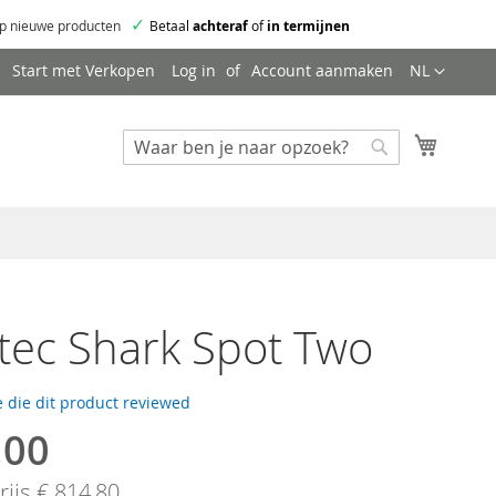
✓
p nieuwe producten
Betaal
achteraf
of
in termijnen
Taal
Start met Verkopen
Log in
Account aanmaken
NL
Mijn wi
Zoeken
Zoeken
ec Shark Spot Two
 die dit product reviewed
,00
ijs
€ 814,80