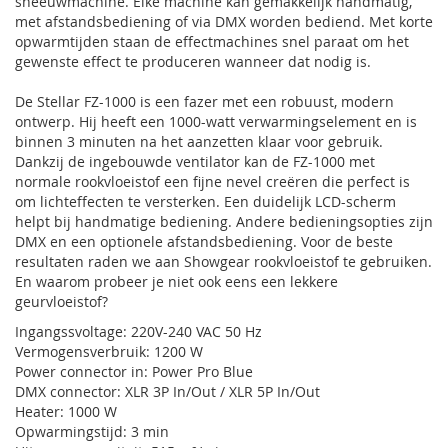
sneeuwmachine. Elke machine kan gemakkelijk handmatig,
met afstandsbediening of via DMX worden bediend. Met korte
opwarmtijden staan de effectmachines snel paraat om het
gewenste effect te produceren wanneer dat nodig is.
De Stellar FZ-1000 is een fazer met een robuust, modern
ontwerp. Hij heeft een 1000-watt verwarmingselement en is
binnen 3 minuten na het aanzetten klaar voor gebruik.
Dankzij de ingebouwde ventilator kan de FZ-1000 met
normale rookvloeistof een fijne nevel creëren die perfect is
om lichteffecten te versterken. Een duidelijk LCD-scherm
helpt bij handmatige bediening. Andere bedieningsopties zijn
DMX en een optionele afstandsbediening. Voor de beste
resultaten raden we aan Showgear rookvloeistof te gebruiken.
En waarom probeer je niet ook eens een lekkere
geurvloeistof?
Ingangssvoltage: 220V-240 VAC 50 Hz
Vermogensverbruik: 1200 W
Power connector in: Power Pro Blue
DMX connector: XLR 3P In/Out / XLR 5P In/Out
Heater: 1000 W
Opwarmingstijd: 3 min