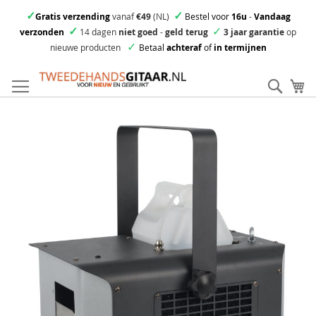
✓
✓
Gratis verzending
vanaf
€49
(NL)
Bestel voor
16u
-
Vandaag
✓
✓
verzonden
14 dagen
niet goed
-
geld terug
3 jaar garantie
op
✓
nieuwe producten
Betaal
achteraf
of
in termijnen
Ga
direct
Zoek
Mi
door
naar
Skip
de
to
inhoud
the
end
of
the
images
gallery