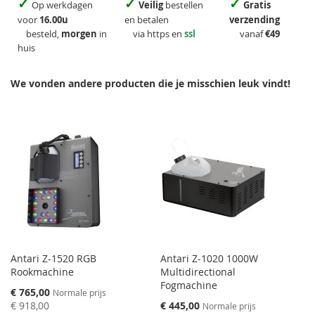
✓
✓
✓
Op werkdagen
Veilig
bestellen
Gratis
voor
16.00u
en betalen
verzending
besteld,
morgen
in
via https en
ssl
vanaf
€49
huis
We vonden andere producten die je misschien leuk vindt!
Antari Z-1520 RGB
Antari Z-1020 1000W
Rookmachine
Multidirectional
Fogmachine
Speciale
€ 765,00
Normale prijs
prijs
Speciale
€ 918,00
€ 445,00
Normale prijs