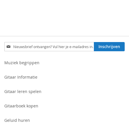
Schrijf
Inschrijven
je
in
voor
Muziek begrippen
onze
nieuwsbrief:
Gitaar Informatie
Gitaar leren spelen
Gitaarboek kopen
Geluid huren