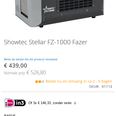
Skip
Showtec Stellar FZ-1000 Fazer
to
the
beginning
of
Wees de eerste die dit product reviewed
the
€ 439,00
Speciale
images
prijs
€ 526,80
gallery
Normale prijs
◼◼
◼
Bestel nu en ontvang in ca 2 - 5 dagen
SKU
61114
Of 3x € 146,33, zonder rente
Aantal