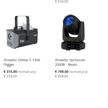
prijs
€ 534,00
Showtec Stellar F-1500
Showtec Xpression
Fogger
2000B - Beam
Speciale
Speciale
€ 315,00
€ 749,00
Normale prijs
Normale prijs
prijs
prijs
€ 378,00
€ 898,80