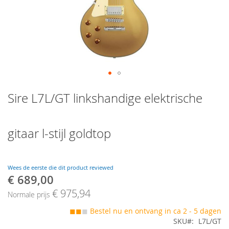
Skip
Sire L7L/GT linkshandige elektrische
to
the
beginning
of
gitaar l-stijl goldtop
the
images
gallery
Wees de eerste die dit product reviewed
€ 689,00
Speciale
prijs
€ 975,94
Normale prijs
◼◼
◼
Bestel nu en ontvang in ca 2 - 5 dagen
SKU
L7L/GT