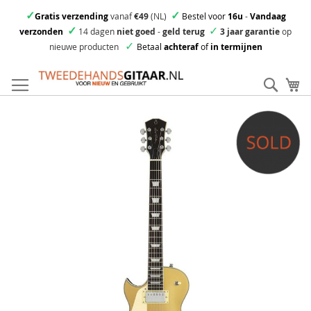
✓
✓
Gratis verzending
vanaf
€49
(NL)
Bestel voor
16u
-
Vandaag
✓
✓
verzonden
14 dagen
niet goed
-
geld terug
3 jaar garantie
op
✓
nieuwe producten
Betaal
achteraf
of
in termijnen
Ga
direct
Zoek
Mi
door
naar
Skip
de
to
inhoud
the
end
of
the
images
gallery