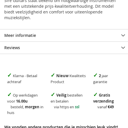
Sire Guitars staat bekend om hoogwaardige instrumenten
met een uitstekende prijs-kwaliteitverhouding. Dit model
biedt veelzijdigheid en comfort voor uiteenlopende
muziekstijlen.
Meer informatie
Reviews
✓
✓
✓
Klarna - Betaal
Nieuw
Kwaliteits
2
jaar
achteraf
Product
garantie
✓
✓
✓
Op werkdagen
Veilig
bestellen
Gratis
voor
16.00u
en betalen
verzending
besteld,
morgen
in
via https en
ssl
vanaf
€49
huis
We vonden andere producten die je misschien leuk vindt!