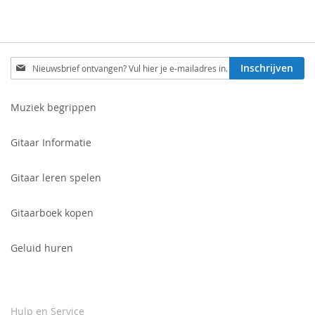
Schrijf
Inschrijven
je
in
voor
Muziek begrippen
onze
nieuwsbrief:
Gitaar Informatie
Gitaar leren spelen
Gitaarboek kopen
Geluid huren
Hulp en Service