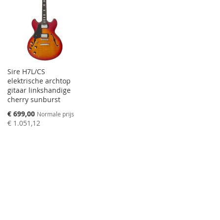
Sire H7L/CS
elektrische archtop
gitaar linkshandige
cherry sunburst
Speciale
€ 699,00
Normale prijs
prijs
€ 1.051,12