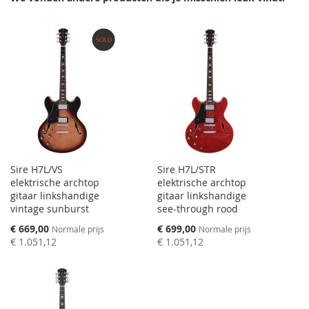
Sire H7L/VS
Sire H7L/STR
elektrische archtop
elektrische archtop
gitaar linkshandige
gitaar linkshandige
vintage sunburst
see-through rood
Speciale
Speciale
€ 669,00
€ 699,00
Normale prijs
Normale prijs
prijs
prijs
€ 1.051,12
€ 1.051,12