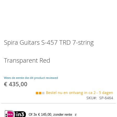
Skip
Spira Guitars S-457 TRD 7-string
to
the
beginning
of
Transparent Red
the
images
gallery
Wees de eerste die dit product reviewed
€ 435,00
◼◼
◼
Bestel nu en ontvang in ca 2 - 5 dagen
SKU
SP-6464
Of 3x € 145,00, zonder rente