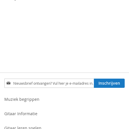
Schrijf
Inschrijven
je
in
voor
Muziek begrippen
onze
nieuwsbrief:
Gitaar Informatie
Gitaar leren spelen