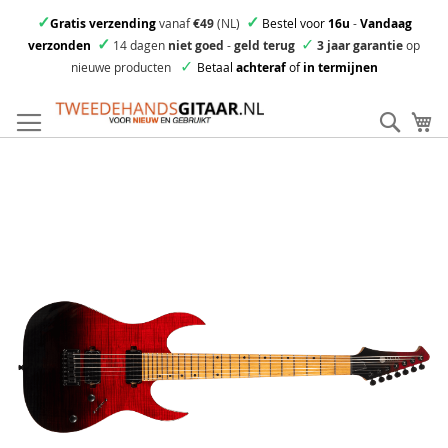
✓
✓
Gratis verzending
vanaf
€49
(NL)
Bestel voor
16u
-
Vandaag
✓
✓
verzonden
14 dagen
niet goed
-
geld terug
3 jaar garantie
op
✓
nieuwe producten
Betaal
achteraf
of
in termijnen
Ga
direct
Zoek
Mi
door
naar
Skip
de
to
inhoud
the
end
of
the
images
gallery