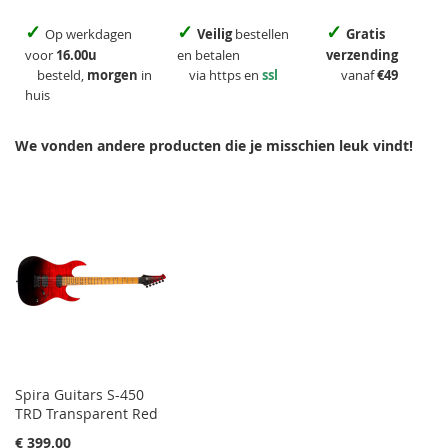
✓
✓
✓
Op werkdagen
Veilig
bestellen
Gratis
voor
16.00u
en betalen
verzending
besteld,
morgen
in
via https en
ssl
vanaf
€49
huis
We vonden andere producten die je misschien leuk vindt!
Spira Guitars S-450
TRD Transparent Red
€ 399,00