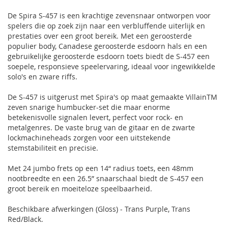
De Spira S-457 is een krachtige zevensnaar ontworpen voor
spelers die op zoek zijn naar een verbluffende uiterlijk en
prestaties over een groot bereik. Met een geroosterde
populier body, Canadese geroosterde esdoorn hals en een
gebruikelijke geroosterde esdoorn toets biedt de S-457 een
soepele, responsieve speelervaring, ideaal voor ingewikkelde
solo's en zware riffs.
De S-457 is uitgerust met Spira's op maat gemaakte VillainTM
zeven snarige humbucker-set die maar enorme
betekenisvolle signalen levert, perfect voor rock- en
metalgenres. De vaste brug van de gitaar en de zwarte
lockmachineheads zorgen voor een uitstekende
stemstabiliteit en precisie.
Met 24 jumbo frets op een 14“ radius toets, een 48mm
nootbreedte en een 26.5” snaarschaal biedt de S-457 een
groot bereik en moeiteloze speelbaarheid.
Beschikbare afwerkingen (Gloss) - Trans Purple, Trans
Red/Black.