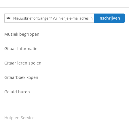
Schrijf
Inschrijven
je
in
voor
Muziek begrippen
onze
nieuwsbrief:
Gitaar Informatie
Gitaar leren spelen
Gitaarboek kopen
Geluid huren
Hulp en Service