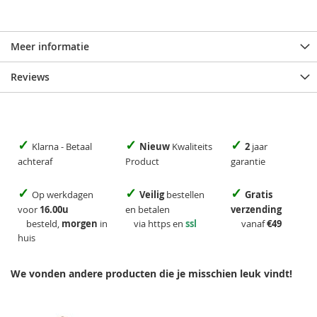
Meer informatie
Reviews
✓
✓
✓
Klarna - Betaal
Nieuw
Kwaliteits
2
jaar
achteraf
Product
garantie
✓
✓
✓
Op werkdagen
Veilig
bestellen
Gratis
voor
16.00u
en betalen
verzending
besteld,
morgen
in
via https en
ssl
vanaf
€49
huis
We vonden andere producten die je misschien leuk vindt!