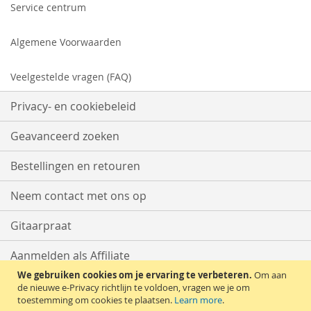
Service centrum
Algemene Voorwaarden
Veelgestelde vragen (FAQ)
Privacy- en cookiebeleid
Geavanceerd zoeken
Bestellingen en retouren
Neem contact met ons op
Gitaarpraat
Aanmelden als Affiliate
We gebruiken cookies om je ervaring te verbeteren.
Om aan
Start met Verkopen
de nieuwe e-Privacy richtlijn te voldoen, vragen we je om
toestemming om cookies te plaatsen.
Learn more
.