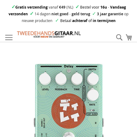
✓
✓
Gratis verzending
vanaf
€49
(NL)
Bestel voor
16u
-
Vandaag
✓
✓
verzonden
14 dagen
niet goed
-
geld terug
3 jaar garantie
op
✓
nieuwe producten
Betaal
achteraf
of
in termijnen
Ga
direct
Zoek
Mi
door
naar
Skip
de
to
inhoud
the
end
of
the
images
gallery