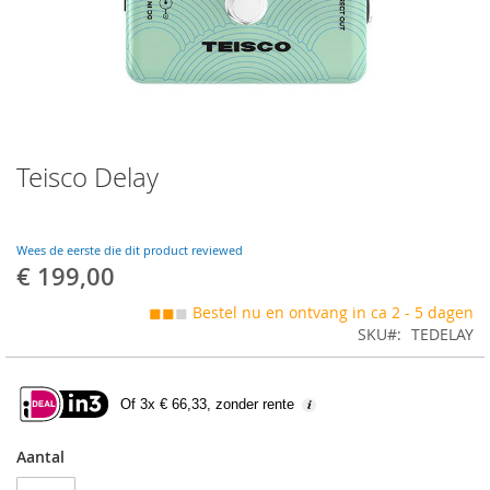
Skip
Teisco Delay
to
the
beginning
of
Wees de eerste die dit product reviewed
the
€ 199,00
images
gallery
◼◼
◼
Bestel nu en ontvang in ca 2 - 5 dagen
SKU
TEDELAY
Of 3x € 66,33, zonder rente
Aantal